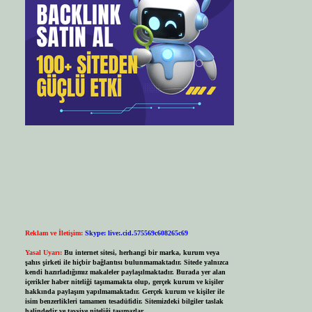
Reklam ve İletişim:
Skype: live:.cid.575569c608265c69
Yasal Uyarı:
Bu internet sitesi, herhangi bir marka, kurum veya
şahıs şirketi ile hiçbir bağlantısı bulunmamaktadır. Sitede yalnızca
kendi hazırladığımız makaleler paylaşılmaktadır. Burada yer alan
içerikler haber niteliği taşımamakta olup, gerçek kurum ve kişiler
hakkında paylaşım yapılmamaktadır. Gerçek kurum ve kişiler ile
isim benzerlikleri tamamen tesadüfidir. Sitemizdeki bilgiler taslak
halindedir ve tavsiye niteliği taşımazlar.