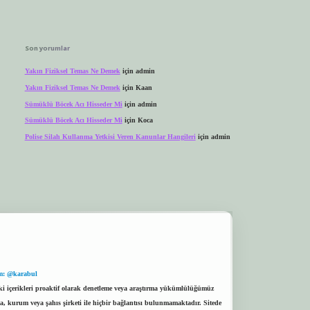
Son yorumlar
Yakın Fiziksel Temas Ne Demek
için
admin
Yakın Fiziksel Temas Ne Demek
için
Kaan
Sümüklü Böcek Acı Hisseder Mi
için
admin
Sümüklü Böcek Acı Hisseder Mi
için
Koca
Polise Silah Kullanma Yetkisi Veren Kanunlar Hangileri
için
admin
m: @karabul
eki içerikleri proaktif olarak denetleme veya araştırma yükümlülüğümüz
a, kurum veya şahıs şirketi ile hiçbir bağlantısı bulunmamaktadır. Sitede