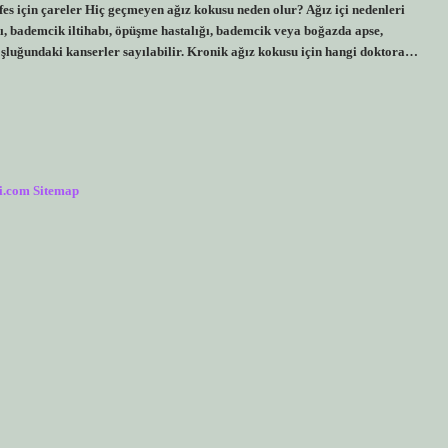
fes için çareler Hiç geçmeyen ağız kokusu neden olur? Ağız içi nedenleri
arı, bademcik iltihabı, öpüşme hastalığı, bademcik veya boğazda apse,
 boşluğundaki kanserler sayılabilir. Kronik ağız kokusu için hangi doktora…
i.com
Sitemap