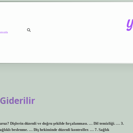
Y
ımızda
https://betci.co/
vdcasino
Giderilir
luruz? Dişlerin düzenli ve doğru şekilde fırçalanması. … Dil temizliği. … 3.
ağlıklı beslenme. … Diş hekiminde düzenli kontroller. … 7. Sağlık