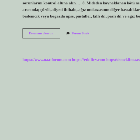
sorunlarını kontrol altına alın. … 8. Mideden kaynaklanan kötü ne
arasında; çürük, diş eti iltihabı, ağız mukozasının diğer hastalıkl
bademcik veya boğazda apse, püstüller, kıllı dil, paslı dil ve ağız
Kronik
Devamını okuyun
Yorum Bırak
Ağız
Kokusu
Nasıl
Giderilir
https://www.naatforum.com
https://etkilicv.com
https://emeklimaas