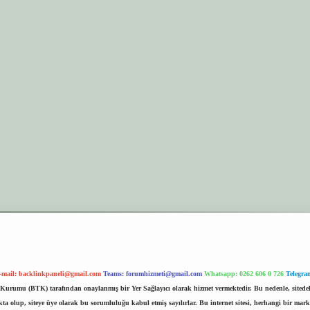
-mail:
backlinkpaneli@gmail.com
Teams:
forumhizmeti@gmail.com
Whatsapp: 0262 606 0 726
Telegra
im Kurumu (BTK) tarafından onaylanmış bir Yer Sağlayıcı olarak hizmet vermektedir. Bu nedenle, sited
 olup, siteye üye olarak bu sorumluluğu kabul etmiş sayılırlar. Bu internet sitesi, herhangi bir mark