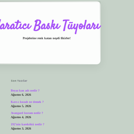
aratıcı Baskı Tüyoları
Projelerine renk katan neşeli fikirler!
Sidebar
ilbet.casino
ilbet giriş yapamıyorum
ilbet yeni giriş
betexper.xyz
elexbet giriş
Son Yazılar
Beyaz kan adı nedir ?
Ağustos 6, 2026
Kavs-ı kuzah ne demek ?
Ağustos 5, 2026
Avangard kuram nedir ?
Ağustos 4, 2026
192’nin karekökü nedir ?
Ağustos 3, 2026