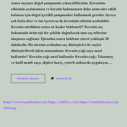
sonra saçınızı doğal şampuanla yıkayabilirsiniz. Keratinin
etkisinin azalmaması ve keratin bakımınızın daha uzun süre etkili
kalması için doğal içerikli şampuanlar kullanmak gerekir. Ayrıca
çok fazla klor ve tuz içeren su da keratinin etkisini azaltabilir.
Keratin sürdükten sonra ne kadar beklemeli? Keratin saç
bakımında ürün eşit bir şekilde dağıtılarak tüm saç tellerine
ulaşması sağlanır. İşlemden sonra bekleme süresi yaklaşık 30
dakikadır. Bu sürenin ardından saç düzleştirici ile saçlar
düzleştirilerek işlem tamamlanır. Keratin yağı saça nasıl
kullanılır? Keratin yağı nasıl kullanılır Keratin yağı; Yıkanmış
ve hafif nemli saça, dipleri hariç, yeterli miktarda uygulayın.…
Keratin
Devamını okuyun
Yorum Bırak
Yağı
Saçta
Ne
Kadar
Kalmalı
https://www.naatforum.com
https://etkilicv.com
https://emeklimaasi.com
Sitemap