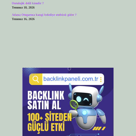
Ontolojik delil kimdir ?
Temmuz 18, 2026
Adana Otogarına hangi belediye otobüsü gider ?
Temmuz 16, 2026