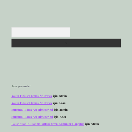
Arama
Son yorumlar
Yakın Fiziksel Temas Ne Demek
için
admin
Yakın Fiziksel Temas Ne Demek
için
Kaan
Sümüklü Böcek Acı Hisseder Mi
için
admin
Sümüklü Böcek Acı Hisseder Mi
için
Koca
Polise Silah Kullanma Yetkisi Veren Kanunlar Hangileri
için
admin