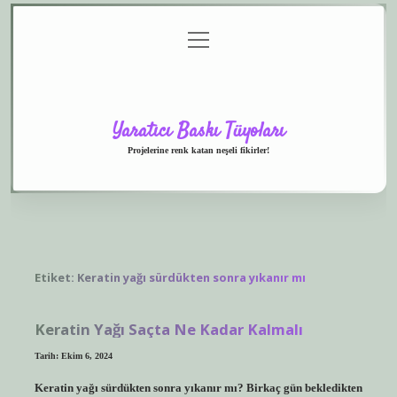
menüyü
Anasayfa
Gizlilik
Yasal
Hakkımızda
aç
Politikası
Uyarı
Yaratıcı Baskı Tüyoları
Projelerine renk katan neşeli fikirler!
Etiket:
Keratin yağı sürdükten sonra yıkanır mı
Keratin Yağı Saçta Ne Kadar Kalmalı
Tarih: Ekim 6, 2024
Keratin yağı sürdükten sonra yıkanır mı? Birkaç gün bekledikten