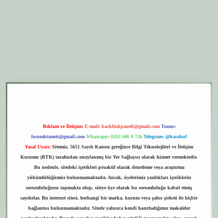
er.xyz
elexbet giriş
Reklam ve İletişim:
E-mail:
backlinkpaneli@gmail.com
Teams:
forumhizmeti@gmail.com
Whatsapp: 0262 606 0 726
Telegram: @karabul
Yasal Uyarı:
Sitemiz, 5651 Sayılı Kanun gereğince Bilgi Teknolojileri ve İletişim
Kurumu (BTK) tarafından onaylanmış bir Yer Sağlayıcı olarak hizmet vermektedir.
Bu nedenle, sitedeki içerikleri proaktif olarak denetleme veya araştırma
yükümlülüğümüz bulunmamaktadır. Ancak, üyelerimiz yazdıkları içeriklerin
sorumluluğunu taşımakta olup, siteye üye olarak bu sorumluluğu kabul etmiş
sayılırlar. Bu internet sitesi, herhangi bir marka, kurum veya şahıs şirketi ile hiçbir
bağlantısı bulunmamaktadır. Sitede yalnızca kendi hazırladığımız makaleler