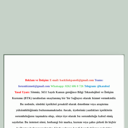
xper.xyz
elexbet giriş
Reklam ve İletişim:
E-mail:
backlinkpaneli@gmail.com
Teams:
forumhizmeti@gmail.com
Whatsapp: 0262 606 0 726
Telegram: @karabul
Yasal Uyarı:
Sitemiz, 5651 Sayılı Kanun gereğince Bilgi Teknolojileri ve İletişim
Kurumu (BTK) tarafından onaylanmış bir Yer Sağlayıcı olarak hizmet vermektedir.
Bu nedenle, sitedeki içerikleri proaktif olarak denetleme veya araştırma
yükümlülüğümüz bulunmamaktadır. Ancak, üyelerimiz yazdıkları içeriklerin
sorumluluğunu taşımakta olup, siteye üye olarak bu sorumluluğu kabul etmiş
sayılırlar. Bu internet sitesi, herhangi bir marka, kurum veya şahıs şirketi ile hiçbir