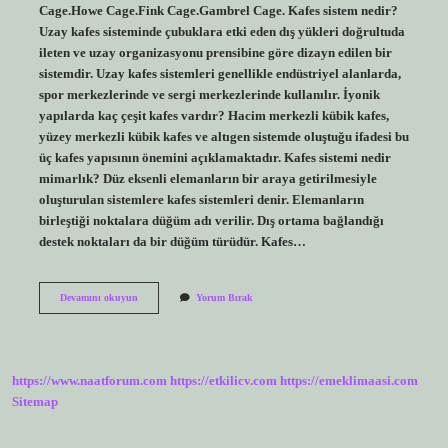
Cage.Howe Cage.Fink Cage.Gambrel Cage. Kafes sistem nedir?
Uzay kafes sisteminde çubuklara etki eden dış yükleri doğrultuda
ileten ve uzay organizasyonu prensibine göre dizayn edilen bir
sistemdir. Uzay kafes sistemleri genellikle endüstriyel alanlarda,
spor merkezlerinde ve sergi merkezlerinde kullanılır. İyonik
yapılarda kaç çeşit kafes vardır? Hacim merkezli kübik kafes,
yüzey merkezli kübik kafes ve altıgen sistemde oluştuğu ifadesi bu
üç kafes yapısının önemini açıklamaktadır. Kafes sistemi nedir
mimarlık? Düz eksenli elemanların bir araya getirilmesiyle
oluşturulan sistemlere kafes sistemleri denir. Elemanların
birleştiği noktalara düğüm adı verilir. Dış ortama bağlandığı
destek noktaları da bir düğüm türüdür. Kafes…
Kaç
Devamını okuyun
Yorum Bırak
Çeşit
Kafes
Sistem
Vardır
https://www.naatforum.com
https://etkilicv.com
https://emeklimaasi.com
Sitemap