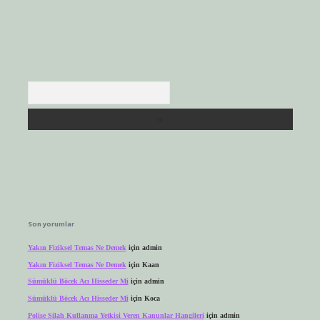
Arama
Son yorumlar
Yakın Fiziksel Temas Ne Demek
için
admin
Yakın Fiziksel Temas Ne Demek
için
Kaan
Sümüklü Böcek Acı Hisseder Mi
için
admin
Sümüklü Böcek Acı Hisseder Mi
için
Koca
Polise Silah Kullanma Yetkisi Veren Kanunlar Hangileri
için
admin