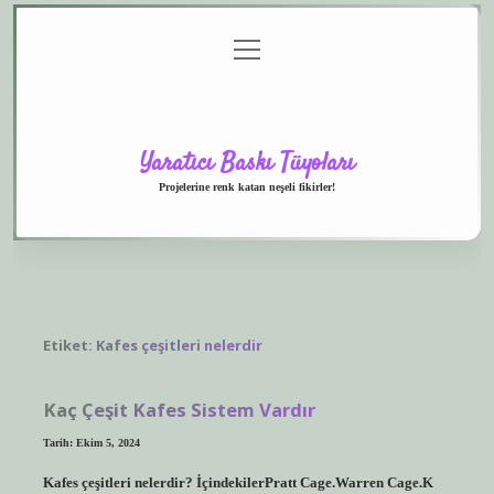
menüyü
Anasayfa
Gizlilik
Yasal
Hakkımızda
aç
Politikası
Uyarı
Yaratıcı Baskı Tüyoları
Projelerine renk katan neşeli fikirler!
Etiket:
Kafes çeşitleri nelerdir
Kaç Çeşit Kafes Sistem Vardır
Tarih: Ekim 5, 2024
Kafes çeşitleri nelerdir? İçindekilerPratt Cage.Warren Cage.K