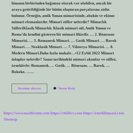
binanın birbirinden bağımsız olarak var olabilen, ancak bir
araya getirildiğinde bir bütün oluşturan parçalarına atıfta
bulunur. Örneğin, antik Yunan mimarisinde, abaküs ve ekinus
mimari elemanlardır. Mimari stiller nelerdir? Mimarlık
StilleriKlasik Mimarlık. Klasik mimari stil, Antik Yunan ve
Roma’da kendini gösteren bir mimari fikirdir. … 2. Rönesans
Mimarisi. … 3. Romanesk Mimari. … Gotik Mimari. … Barok
Mimari. … Neoklasik Mimari. … 7. Viktorya Mimarisi. … 8.
Modern Mimari.Daha fazla makale…•12 Eylül 2022 Mimari
üsluplar nelerdir? Sanat tarihindeki mimari akımlar ve stiller,
örneklerle: Romanesk. … Gotik. … Rönesans. … Barok. …
Rokoko. ……
Mimari
Devamını okuyun
Yorum Bırak
Öğeler
Nelerdir
https://www.naatforum.com
https://etkilicv.com
https://emeklimaasi.com
Sitemap