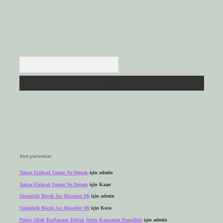
Arama
Son yorumlar
Yakın Fiziksel Temas Ne Demek
için
admin
Yakın Fiziksel Temas Ne Demek
için
Kaan
Sümüklü Böcek Acı Hisseder Mi
için
admin
Sümüklü Böcek Acı Hisseder Mi
için
Koca
Polise Silah Kullanma Yetkisi Veren Kanunlar Hangileri
için
admin