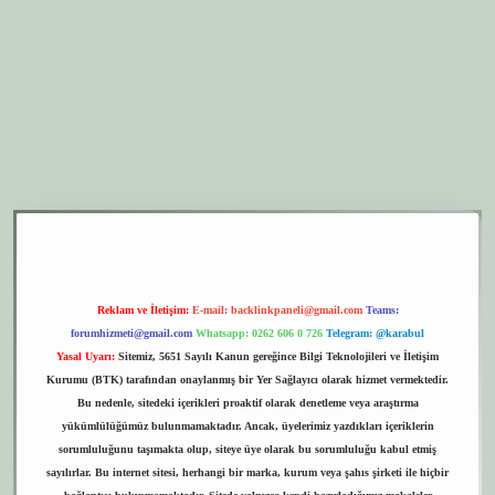
per.xyz
elexbet giriş
Reklam ve İletişim:
E-mail:
backlinkpaneli@gmail.com
Teams:
forumhizmeti@gmail.com
Whatsapp: 0262 606 0 726
Telegram: @karabul
Yasal Uyarı:
Sitemiz, 5651 Sayılı Kanun gereğince Bilgi Teknolojileri ve İletişim
Kurumu (BTK) tarafından onaylanmış bir Yer Sağlayıcı olarak hizmet vermektedir.
Bu nedenle, sitedeki içerikleri proaktif olarak denetleme veya araştırma
yükümlülüğümüz bulunmamaktadır. Ancak, üyelerimiz yazdıkları içeriklerin
sorumluluğunu taşımakta olup, siteye üye olarak bu sorumluluğu kabul etmiş
sayılırlar. Bu internet sitesi, herhangi bir marka, kurum veya şahıs şirketi ile hiçbir