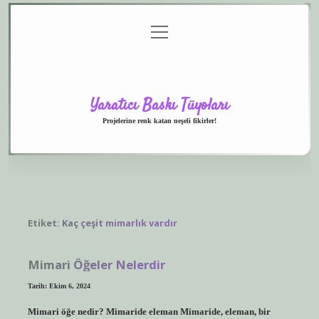
menüyü
Anasayfa
Gizlilik
Yasal
Hakkımızda
aç
Politikası
Uyarı
Yaratıcı Baskı Tüyoları
Projelerine renk katan neşeli fikirler!
Etiket:
Kaç çeşit mimarlık vardır
Mimari Öğeler Nelerdir
Tarih: Ekim 6, 2024
Mimari öğe nedir? Mimaride eleman Mimaride, eleman, bir