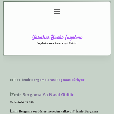
menüyü
Anasayfa
Gizlilik
Yasal
Hakkımızda
aç
Politikası
Uyarı
Yaratıcı Baskı Tüyoları
Projelerine renk katan neşeli fikirler!
Etiket:
İzmir Bergama arası kaç saat sürüyor
İZmir Bergama Ya Nasıl Gidilir
Tarih: Aralık 15, 2024
İzmir Bergama otobüsleri nereden kalkıyor? İzmir Bergama