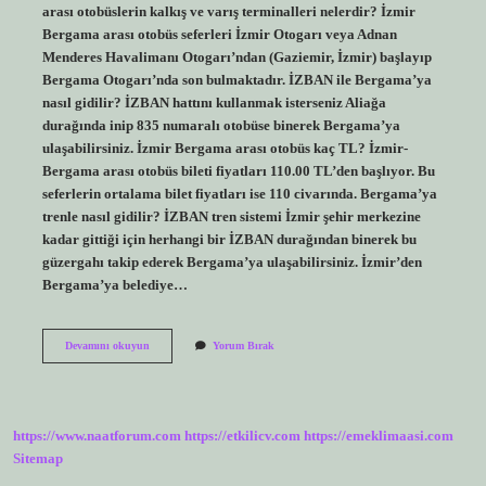
arası otobüslerin kalkış ve varış terminalleri nelerdir? İzmir
Bergama arası otobüs seferleri İzmir Otogarı veya Adnan
Menderes Havalimanı Otogarı’ndan (Gaziemir, İzmir) başlayıp
Bergama Otogarı’nda son bulmaktadır. İZBAN ile Bergama’ya
nasıl gidilir? İZBAN hattını kullanmak isterseniz Aliağa
durağında inip 835 numaralı otobüse binerek Bergama’ya
ulaşabilirsiniz. İzmir Bergama arası otobüs kaç TL? İzmir-
Bergama arası otobüs bileti fiyatları 110.00 TL’den başlıyor. Bu
seferlerin ortalama bilet fiyatları ise 110 civarında. Bergama’ya
trenle nasıl gidilir? İZBAN tren sistemi İzmir şehir merkezine
kadar gittiği için herhangi bir İZBAN durağından binerek bu
güzergahı takip ederek Bergama’ya ulaşabilirsiniz. İzmir’den
Bergama’ya belediye…
İZmir
Devamını okuyun
Yorum Bırak
Bergama
Ya
Nasıl
Gidilir
https://www.naatforum.com
https://etkilicv.com
https://emeklimaasi.com
Sitemap