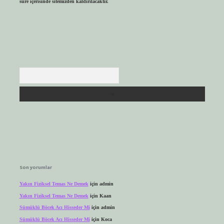
süre içerisinde sitemizden kaldırılacaktır.
Arama
Son yorumlar
Yakın Fiziksel Temas Ne Demek
için
admin
Yakın Fiziksel Temas Ne Demek
için
Kaan
Sümüklü Böcek Acı Hisseder Mi
için
admin
Sümüklü Böcek Acı Hisseder Mi
için
Koca