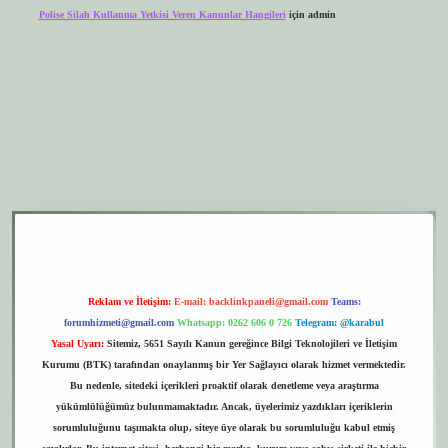
Polise Silah Kullanma Yetkisi Veren Kanunlar Hangileri
için
admin
er.xyz
elexbet giriş
Reklam ve İletişim:
E-mail:
backlinkpaneli@gmail.com
Teams:
forumhizmeti@gmail.com
Whatsapp: 0262 606 0 726
Telegram: @karabul
Yasal Uyarı:
Sitemiz, 5651 Sayılı Kanun gereğince Bilgi Teknolojileri ve İletişim
Kurumu (BTK) tarafından onaylanmış bir Yer Sağlayıcı olarak hizmet vermektedir.
Bu nedenle, sitedeki içerikleri proaktif olarak denetleme veya araştırma
yükümlülüğümüz bulunmamaktadır. Ancak, üyelerimiz yazdıkları içeriklerin
sorumluluğunu taşımakta olup, siteye üye olarak bu sorumluluğu kabul etmiş