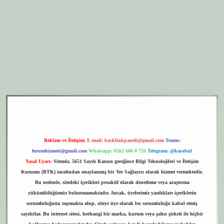
er.xyz
elexbet giriş
Reklam ve İletişim:
E-mail:
backlinkpaneli@gmail.com
Teams:
forumhizmeti@gmail.com
Whatsapp: 0262 606 0 726
Telegram: @karabul
Yasal Uyarı:
Sitemiz, 5651 Sayılı Kanun gereğince Bilgi Teknolojileri ve İletişim
Kurumu (BTK) tarafından onaylanmış bir Yer Sağlayıcı olarak hizmet vermektedir.
Bu nedenle, sitedeki içerikleri proaktif olarak denetleme veya araştırma
yükümlülüğümüz bulunmamaktadır. Ancak, üyelerimiz yazdıkları içeriklerin
sorumluluğunu taşımakta olup, siteye üye olarak bu sorumluluğu kabul etmiş
sayılırlar. Bu internet sitesi, herhangi bir marka, kurum veya şahıs şirketi ile hiçbir