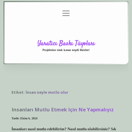
menüyü
Anasayfa
Gizlilik
Yasal
Hakkımızda
aç
Politikası
Uyarı
Yaratıcı Baskı Tüyoları
Projelerine renk katan neşeli fikirler!
Etiket:
İnsan neyle mutlu olur
Insanları Mutlu Etmek Için Ne Yapmalıyız
Tarih: Ekim 6, 2024
İnsanları nasıl mutlu edebilirim? Nasıl mutlu olabilirsiniz? Sık