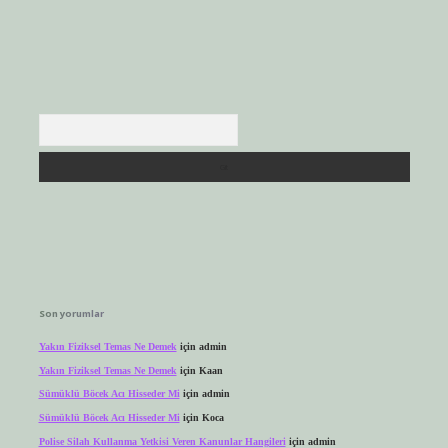
Arama
Son yorumlar
Yakın Fiziksel Temas Ne Demek
için
admin
Yakın Fiziksel Temas Ne Demek
için
Kaan
Sümüklü Böcek Acı Hisseder Mi
için
admin
Sümüklü Böcek Acı Hisseder Mi
için
Koca
Polise Silah Kullanma Yetkisi Veren Kanunlar Hangileri
için
admin