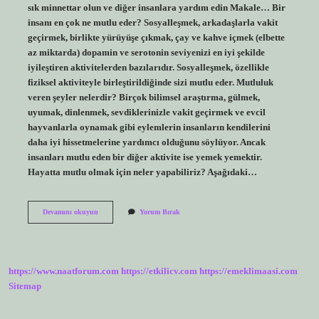
sık minnettar olun ve diğer insanlara yardım edin Makale… Bir
insanı en çok ne mutlu eder? Sosyalleşmek, arkadaşlarla vakit
geçirmek, birlikte yürüyüşe çıkmak, çay ve kahve içmek (elbette
az miktarda) dopamin ve serotonin seviyenizi en iyi şekilde
iyileştiren aktivitelerden bazılarıdır. Sosyalleşmek, özellikle
fiziksel aktiviteyle birleştirildiğinde sizi mutlu eder. Mutluluk
veren şeyler nelerdir? Birçok bilimsel araştırma, gülmek,
uyumak, dinlenmek, sevdiklerinizle vakit geçirmek ve evcil
hayvanlarla oynamak gibi eylemlerin insanların kendilerini
daha iyi hissetmelerine yardımcı olduğunu söylüyor. Ancak
insanları mutlu eden bir diğer aktivite ise yemek yemektir.
Hayatta mutlu olmak için neler yapabiliriz? Aşağıdaki…
Insanları
Devamını okuyun
Yorum Bırak
Mutlu
Etmek
Için
Ne
Yapmalıyız
https://www.naatforum.com
https://etkilicv.com
https://emeklimaasi.com
Sitemap