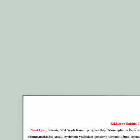
Reklam ve İletişim:
E
Yasal Uyarı:
Sitemiz, 5651 Sayılı Kanun gereğince Bilgi Teknolojileri ve İletiş
bulunmamaktadır. Ancak, üyelerimiz yazdıkları içeriklerin sorumluluğunu taşımakta