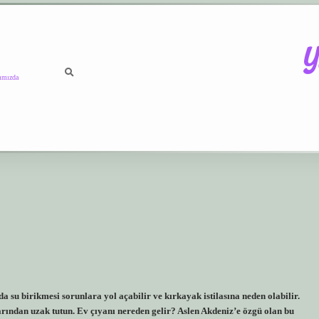
Y
ımızda
https://betci.co/
v
 su birikmesi sorunlara yol açabilir ve kırkayak istilasına neden olabilir.
arından uzak tutun. Ev çıyanı nereden gelir? Aslen Akdeniz’e özgü olan bu