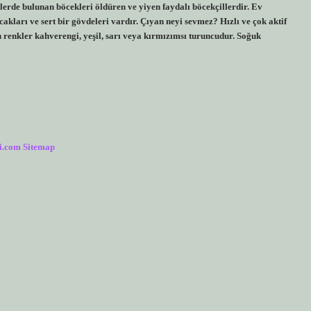
evlerde bulunan böcekleri öldüren ve yiyen faydalı böcekçillerdir. Ev
akları ve sert bir gövdeleri vardır. Çıyan neyi sevmez? Hızlı ve çok aktif
n renkler kahverengi, yeşil, sarı veya kırmızımsı turuncudur. Soğuk
i.com
Sitemap