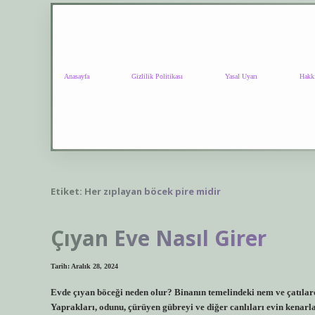
Anasayfa
Gizlilik Politikası
Yasal Uyarı
Hakk
Etiket:
Her zıplayan böcek pire midir
Çıyan Eve Nasıl Girer
Tarih: Aralık 28, 2024
Evde çıyan böceği neden olur? Binanın temelindeki nem ve çatılarda
Yaprakları, odunu, çürüyen gübreyi ve diğer canlıları evin kenarl