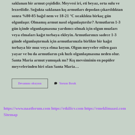
saklanan bir armut çeşididir. Meyvesi iri, eti beyaz, orta sulu ve
lezzetlidir. Soğukta saklanan kış armutları depodan çıkarıldıktan
sonra %80-85 bağıl nem ve 18-21 °C sıcaklıkta birkaç gün
olgunlaşır. Olmamış armut nasıl olgunlaştırılır? Armutların 1-3
gün içinde olgunlaşmasına yardımcı olmak için olgun muzları
veya elmaları kağıt torbaya ekleyin. Armutlarınızı sadece 1-3
günde olgunlaştırmak için armutlarınızla birlikte bir kağıt
torbaya bir muz veya elma koyun. Olgun meyveler etilen gazı
yayar ve bu da armutların çok hızlı olgunlaşmasına neden olur.
Santa Maria armut yumuşak mı? Kış mevsiminin en popüler
meyvelerinden biri olan Santa Maria…
Armut
Devamını okuyun
Yorum Bırak
Nasıl
Seçilir
https://www.naatforum.com
https://etkilicv.com
https://emeklimaasi.com
Sitemap