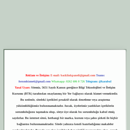
er.xyz
elexbet giriş
Reklam ve İletişim:
E-mail:
backlinkpaneli@gmail.com
Teams:
forumhizmeti@gmail.com
Whatsapp: 0262 606 0 726
Telegram: @karabul
Yasal Uyarı:
Sitemiz, 5651 Sayılı Kanun gereğince Bilgi Teknolojileri ve İletişim
Kurumu (BTK) tarafından onaylanmış bir Yer Sağlayıcı olarak hizmet vermektedir.
Bu nedenle, sitedeki içerikleri proaktif olarak denetleme veya araştırma
yükümlülüğümüz bulunmamaktadır. Ancak, üyelerimiz yazdıkları içeriklerin
sorumluluğunu taşımakta olup, siteye üye olarak bu sorumluluğu kabul etmiş
sayılırlar. Bu internet sitesi, herhangi bir marka, kurum veya şahıs şirketi ile hiçbir
bağlantısı bulunmamaktadır. Sitede yalnızca kendi hazırladığımız makaleler