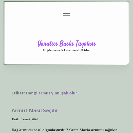
menüyü
Anasayfa
Gizlilik
Yasal
Hakkımızda
aç
Politikası
Uyarı
Yaratıcı Baskı Tüyoları
Projelerine renk katan neşeli fikirler!
Etiket:
Hangi armut yumuşak olur
Armut Nasıl Seçilir
Tarih: Ekim 6, 2024
Dağ armudu nasıl olgunlaştırılır? Santa Maria armutu soğukta