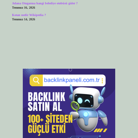
Adana Otogarına hangi belediye otobüsü gider ?
Temmuz 16, 2026
Kotan nedir Wikipedia ?
Temmuz 14, 2026