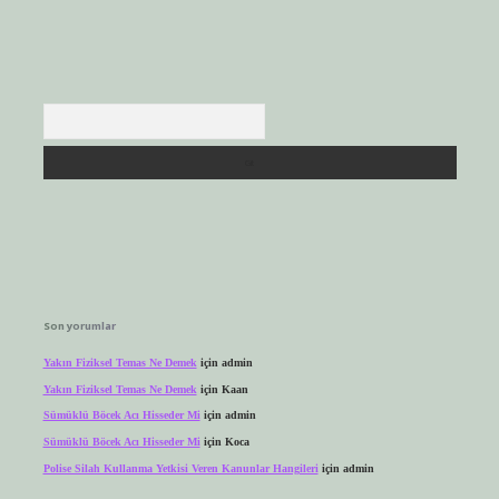
Arama
Son yorumlar
Yakın Fiziksel Temas Ne Demek
için
admin
Yakın Fiziksel Temas Ne Demek
için
Kaan
Sümüklü Böcek Acı Hisseder Mi
için
admin
Sümüklü Böcek Acı Hisseder Mi
için
Koca
Polise Silah Kullanma Yetkisi Veren Kanunlar Hangileri
için
admin