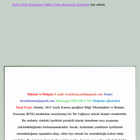
Polise Silah Kullanma Yetkisi Veren Kanunlar Hangileri
için
admin
etexper.xyz
elexbet giriş
Reklam ve İletişim:
E-mail:
backlinkpaneli@gmail.com
Teams:
forumhizmeti@gmail.com
Whatsapp: 0262 606 0 726
Telegram: @karabul
Yasal Uyarı:
Sitemiz, 5651 Sayılı Kanun gereğince Bilgi Teknolojileri ve İletişim
Kurumu (BTK) tarafından onaylanmış bir Yer Sağlayıcı olarak hizmet vermektedir.
Bu nedenle, sitedeki içerikleri proaktif olarak denetleme veya araştırma
yükümlülüğümüz bulunmamaktadır. Ancak, üyelerimiz yazdıkları içeriklerin
sorumluluğunu taşımakta olup, siteye üye olarak bu sorumluluğu kabul etmiş