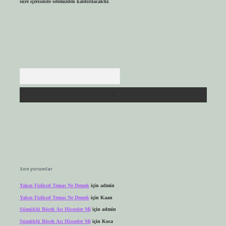
süre içerisinde sitemizden kaldırılacaktır.
Arama
Son yorumlar
Yakın Fiziksel Temas Ne Demek
için
admin
Yakın Fiziksel Temas Ne Demek
için
Kaan
Sümüklü Böcek Acı Hisseder Mi
için
admin
Sümüklü Böcek Acı Hisseder Mi
için
Koca