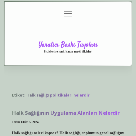
menüyü
Anasayfa
Gizlilik
Yasal
Hakkımızda
aç
Politikası
Uyarı
Yaratıcı Baskı Tüyoları
Projelerine renk katan neşeli fikirler!
Etiket:
Halk sağlığı politikaları nelerdir
Halk Sağlığının Uygulama Alanları Nelerdir
Tarih: Ekim 5, 2024
Halk sağlığı neleri kapsar? Halk sağlığı, toplumun genel sağlığını