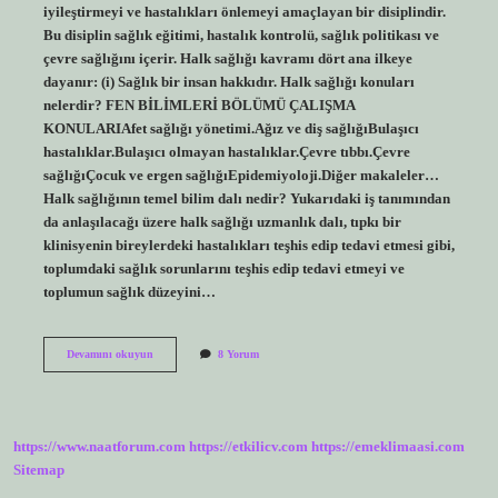
iyileştirmeyi ve hastalıkları önlemeyi amaçlayan bir disiplindir.
Bu disiplin sağlık eğitimi, hastalık kontrolü, sağlık politikası ve
çevre sağlığını içerir. Halk sağlığı kavramı dört ana ilkeye
dayanır: (i) Sağlık bir insan hakkıdır. Halk sağlığı konuları
nelerdir? FEN BİLİMLERİ BÖLÜMÜ ÇALIŞMA
KONULARIAfet sağlığı yönetimi.Ağız ve diş sağlığıBulaşıcı
hastalıklar.Bulaşıcı olmayan hastalıklar.Çevre tıbbı.Çevre
sağlığıÇocuk ve ergen sağlığıEpidemiyoloji.Diğer makaleler…
Halk sağlığının temel bilim dalı nedir? Yukarıdaki iş tanımından
da anlaşılacağı üzere halk sağlığı uzmanlık dalı, tıpkı bir
klinisyenin bireylerdeki hastalıkları teşhis edip tedavi etmesi gibi,
toplumdaki sağlık sorunlarını teşhis edip tedavi etmeyi ve
toplumun sağlık düzeyini…
Halk
Devamını okuyun
8 Yorum
Sağlığının
Uygulama
Alanları
Nelerdir
https://www.naatforum.com
https://etkilicv.com
https://emeklimaasi.com
Sitemap