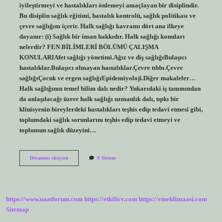
iyileştirmeyi ve hastalıkları önlemeyi amaçlayan bir disiplindir.
Bu disiplin sağlık eğitimi, hastalık kontrolü, sağlık politikası ve
çevre sağlığını içerir. Halk sağlığı kavramı dört ana ilkeye
dayanır: (i) Sağlık bir insan hakkıdır. Halk sağlığı konuları
nelerdir? FEN BİLİMLERİ BÖLÜMÜ ÇALIŞMA
KONULARIAfet sağlığı yönetimi.Ağız ve diş sağlığıBulaşıcı
hastalıklar.Bulaşıcı olmayan hastalıklar.Çevre tıbbı.Çevre
sağlığıÇocuk ve ergen sağlığıEpidemiyoloji.Diğer makaleler…
Halk sağlığının temel bilim dalı nedir? Yukarıdaki iş tanımından
da anlaşılacağı üzere halk sağlığı uzmanlık dalı, tıpkı bir
klinisyenin bireylerdeki hastalıkları teşhis edip tedavi etmesi gibi,
toplumdaki sağlık sorunlarını teşhis edip tedavi etmeyi ve
toplumun sağlık düzeyini…
Halk
Devamını okuyun
8 Yorum
Sağlığının
Uygulama
Alanları
Nelerdir
https://www.naatforum.com
https://etkilicv.com
https://emeklimaasi.com
Sitemap