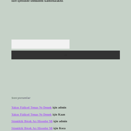
süre içerisinde sitemizden kaldırılacaktır.
Arama
Son yorumlar
Yakın Fiziksel Temas Ne Demek
için
admin
Yakın Fiziksel Temas Ne Demek
için
Kaan
Sümüklü Böcek Acı Hisseder Mi
için
admin
Sümüklü Böcek Acı Hisseder Mi
için
Koca