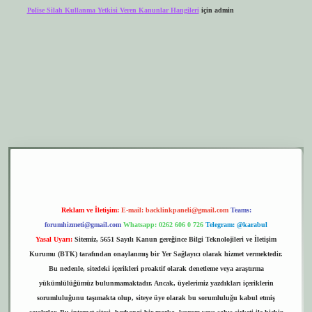
Polise Silah Kullanma Yetkisi Veren Kanunlar Hangileri
için
admin
r.xyz
elexbet giriş
Reklam ve İletişim:
E-mail:
backlinkpaneli@gmail.com
Teams:
forumhizmeti@gmail.com
Whatsapp: 0262 606 0 726
Telegram: @karabul
Yasal Uyarı:
Sitemiz, 5651 Sayılı Kanun gereğince Bilgi Teknolojileri ve İletişim
Kurumu (BTK) tarafından onaylanmış bir Yer Sağlayıcı olarak hizmet vermektedir.
Bu nedenle, sitedeki içerikleri proaktif olarak denetleme veya araştırma
yükümlülüğümüz bulunmamaktadır. Ancak, üyelerimiz yazdıkları içeriklerin
sorumluluğunu taşımakta olup, siteye üye olarak bu sorumluluğu kabul etmiş