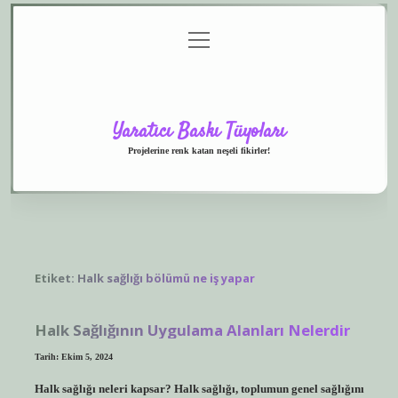
menüyü
Anasayfa
Gizlilik
Yasal
Hakkımızda
aç
Politikası
Uyarı
Yaratıcı Baskı Tüyoları
Projelerine renk katan neşeli fikirler!
Etiket:
Halk sağlığı bölümü ne iş yapar
Halk Sağlığının Uygulama Alanları Nelerdir
Tarih: Ekim 5, 2024
Halk sağlığı neleri kapsar? Halk sağlığı, toplumun genel sağlığını