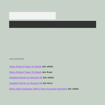
Arama
Son yorumlar
Yakın Fiziksel Temas Ne Demek
için
admin
Yakın Fiziksel Temas Ne Demek
için
Kaan
Sümüklü Böcek Acı Hisseder Mi
için
admin
Sümüklü Böcek Acı Hisseder Mi
için
Koca
Polise Silah Kullanma Yetkisi Veren Kanunlar Hangileri
için
admin