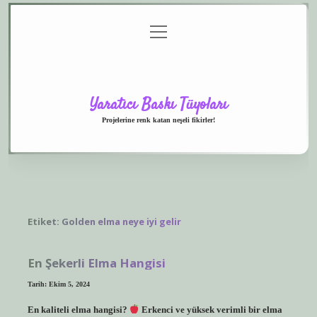
menüyü
Anasayfa
Gizlilik
Yasal
Hakkımızda
aç
Politikası
Uyarı
Yaratıcı Baskı Tüyoları
Projelerine renk katan neşeli fikirler!
Etiket:
Golden elma neye iyi gelir
En Şekerli Elma Hangisi
Tarih: Ekim 5, 2024
En kaliteli elma hangisi?
Erkenci ve yüksek verimli bir elma