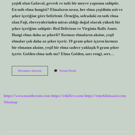
çeşidi olan Galaval, gevrek ve tatlı bir meyve yapısına sahiptir.
En tatlı elma hangisi? Elmaların sırası, her elma çeşidinin asit ve
şeker içeriğine göre belirlenir. Örneğin, sofradaki en tatlı elma
olan Fuji, ebeveynlerinden miras aldığı doğal olarak yüksek bir
şeker içeriğine sahiptir: Red Delicious ve Virginia Ralls Janet.
Hangi elma daha az şekerli? Kırmızı elmaların aksine, yeşil
elmalar çok daha az şeker içerir. 19 gram şeker içeren kırmızı
bir elmanın aksine, yeşil bir elma sadece yaklaşık 9 gram şeker
içerir. Golden elma tatlı mı? Elma Golden, sarı rengi, sert…
En
Devamını okuyun
Yorum Bırak
Şekerli
Elma
Hangisi
https://www.naatforum.com
https://etkilicv.com
https://emeklimaasi.com
Sitemap