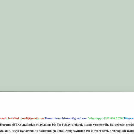
-mail:
backlinkpaneli@gmail.com
Teams:
forumhizmeti@gmail.com
Whatsapp: 0262 606 0 726
Telegra
im Kurumu (BTK) tarafından onaylanmış bir Yer Sağlayıcı olarak hizmet vermektedir. Bu nedenle, sited
 olup, siteye üye olarak bu sorumluluğu kabul etmiş sayılırlar. Bu internet sitesi, herhangi bir mark