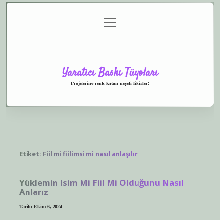
menüyü
Anasayfa
Gizlilik
Yasal
Hakkımızda
aç
Politikası
Uyarı
Yaratıcı Baskı Tüyoları
Projelerine renk katan neşeli fikirler!
Etiket:
Fiil mi fiilimsi mi nasıl anlaşılır
Yüklemin Isim Mi Fiil Mi Olduğunu Nasıl
Anlarız
Tarih: Ekim 6, 2024