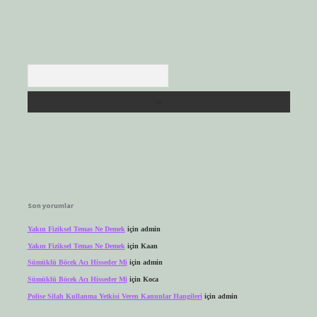
Arama
Son yorumlar
Yakın Fiziksel Temas Ne Demek
için
admin
Yakın Fiziksel Temas Ne Demek
için
Kaan
Sümüklü Böcek Acı Hisseder Mi
için
admin
Sümüklü Böcek Acı Hisseder Mi
için
Koca
Polise Silah Kullanma Yetkisi Veren Kanunlar Hangileri
için
admin