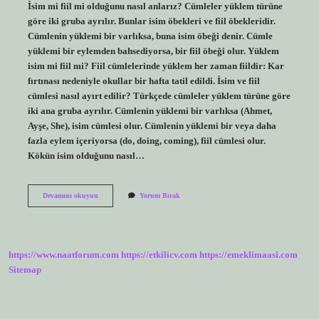
İsim mi fiil mi olduğunu nasıl anlarız? Cümleler yüklem türüne
göre iki gruba ayrılır. Bunlar isim öbekleri ve fiil öbekleridir.
Cümlenin yüklemi bir varlıksa, buna isim öbeği denir. Cümle
yüklemi bir eylemden bahsediyorsa, bir fiil öbeği olur. Yüklem
isim mi fiil mi? Fiil cümlelerinde yüklem her zaman fiildir: Kar
fırtınası nedeniyle okullar bir hafta tatil edildi. İsim ve fiil
cümlesi nasıl ayırt edilir? Türkçede cümleler yüklem türüne göre
iki ana gruba ayrılır. Cümlenin yüklemi bir varlıksa (Ahmet,
Ayşe, She), isim cümlesi olur. Cümlenin yüklemi bir veya daha
fazla eylem içeriyorsa (do, doing, coming), fiil cümlesi olur.
Kökün isim olduğunu nasıl…
Yüklemin
Devamını okuyun
Yorum Bırak
Isim
Mi
Fiil
Mi
Olduğunu
https://www.naatforum.com
https://etkilicv.com
https://emeklimaasi.com
Nasıl
Anlarız
Sitemap