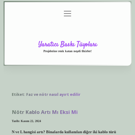
menüyü
Anasayfa
Gizlilik
Yasal
Hakkımızda
aç
Politikası
Uyarı
Yaratıcı Baskı Tüyoları
Projelerine renk katan neşeli fikirler!
Etiket:
Faz ve nötr nasıl ayırt edilir
Nötr Kablo Artı Mı Eksi Mi
Tarih: Kasım 22, 2024
N ve L hangisi artı? Binalarda kullanılan diğer iki kablo türü