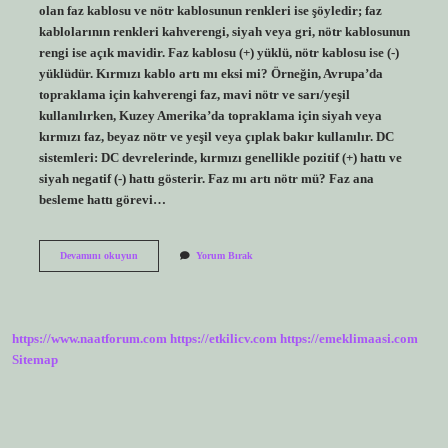
olan faz kablosu ve nötr kablosunun renkleri ise şöyledir; faz
kablolarının renkleri kahverengi, siyah veya gri, nötr kablosunun
rengi ise açık mavidir. Faz kablosu (+) yüklü, nötr kablosu ise (-)
yüklüdür. Kırmızı kablo artı mı eksi mi? Örneğin, Avrupa’da
topraklama için kahverengi faz, mavi nötr ve sarı/yeşil
kullanılırken, Kuzey Amerika’da topraklama için siyah veya
kırmızı faz, beyaz nötr ve yeşil veya çıplak bakır kullanılır. DC
sistemleri: DC devrelerinde, kırmızı genellikle pozitif (+) hattı ve
siyah negatif (-) hattı gösterir. Faz mı artı nötr mü? Faz ana
besleme hattı görevi…
Nötr
Devamını okuyun
Yorum Bırak
Kablo
Artı
Mı
Eksi
Mi
https://www.naatforum.com
https://etkilicv.com
https://emeklimaasi.com
Sitemap