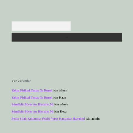
Arama
Son yorumlar
Yakın Fiziksel Temas Ne Demek
için
admin
Yakın Fiziksel Temas Ne Demek
için
Kaan
Sümüklü Böcek Acı Hisseder Mi
için
admin
Sümüklü Böcek Acı Hisseder Mi
için
Koca
Polise Silah Kullanma Yetkisi Veren Kanunlar Hangileri
için
admin