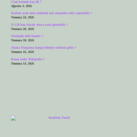
2 km kosmak kaç dk ?
Ağustos 3, 2026
Karbon ayak izini azaltmak için ulaşımda neler yapılabilir ?
Temmuz 24, 2026
25 GB’dan büyük dosya nasıl gönderilir ?
Temmuz 20, 2026
Ontolojik delil kimdir ?
Temmuz 18, 2026
Adana Otogarına hangi belediye otobüsü gider ?
Temmuz 16, 2026
Kotan nedir Wikipedia ?
Temmuz 14, 2026