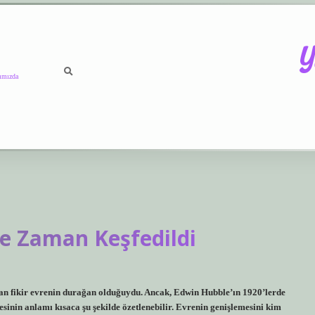
Y
ımızda
https://betci.co/
vdcasino
Ne Zaman Keşfedildi
lan fikir evrenin durağan olduğuydu. Ancak, Edwin Hubble’ın 1920’lerde
esinin anlamı kısaca şu şekilde özetlenebilir. Evrenin genişlemesini kim