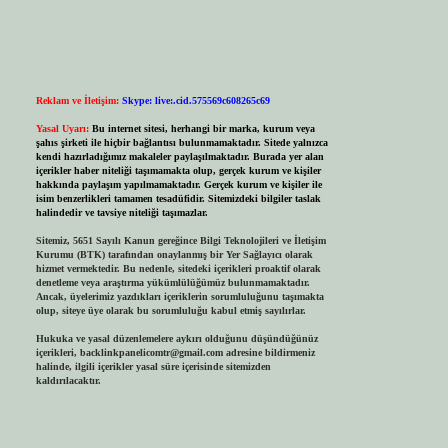
Reklam ve İletişim:
Skype: live:.cid.575569c608265c69
Yasal Uyarı:
Bu internet sitesi, herhangi bir marka, kurum veya
şahıs şirketi ile hiçbir bağlantısı bulunmamaktadır. Sitede yalnızca
kendi hazırladığımız makaleler paylaşılmaktadır. Burada yer alan
içerikler haber niteliği taşımamakta olup, gerçek kurum ve kişiler
hakkında paylaşım yapılmamaktadır. Gerçek kurum ve kişiler ile
isim benzerlikleri tamamen tesadüfidir. Sitemizdeki bilgiler taslak
halindedir ve tavsiye niteliği taşımazlar.
Sitemiz, 5651 Sayılı Kanun gereğince Bilgi Teknolojileri ve İletişim
Kurumu (BTK) tarafından onaylanmış bir Yer Sağlayıcı olarak
hizmet vermektedir. Bu nedenle, sitedeki içerikleri proaktif olarak
denetleme veya araştırma yükümlülüğümüz bulunmamaktadır.
Ancak, üyelerimiz yazdıkları içeriklerin sorumluluğunu taşımakta
olup, siteye üye olarak bu sorumluluğu kabul etmiş sayılırlar.
Hukuka ve yasal düzenlemelere aykırı olduğunu düşündüğünüz
içerikleri,
backlinkpanelicomtr@gmail.com
adresine bildirmeniz
halinde, ilgili içerikler yasal süre içerisinde sitemizden
kaldırılacaktır.