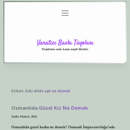
menüyü
Anasayfa
Gizlilik
Yasal
Hakkımızda
aç
Politikası
Uyarı
Yaratıcı Baskı Tüyoları
Projelerine renk katan neşeli fikirler!
Etiket:
Eski dilde aşk ne demek
Osmanlıda Güzel Kız Ne Demek
Tarih: Ekim 6, 2024
Osmanlida guzel kadın ne demek? Osmanlı İmparatorluğu’nda