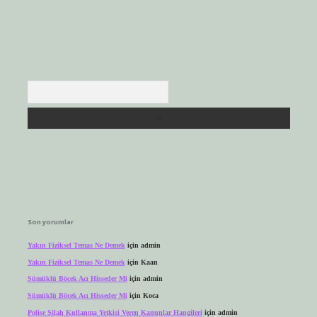
Arama
Son yorumlar
Yakın Fiziksel Temas Ne Demek
için
admin
Yakın Fiziksel Temas Ne Demek
için
Kaan
Sümüklü Böcek Acı Hisseder Mi
için
admin
Sümüklü Böcek Acı Hisseder Mi
için
Koca
Polise Silah Kullanma Yetkisi Veren Kanunlar Hangileri
için
admin