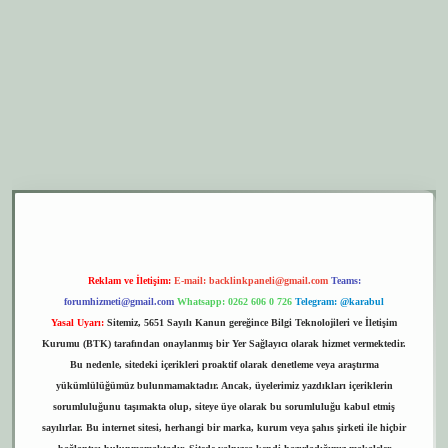
er.xyz
elexbet giriş
Reklam ve İletişim:
E-mail:
backlinkpaneli@gmail.com
Teams:
forumhizmeti@gmail.com
Whatsapp: 0262 606 0 726
Telegram: @karabul
Yasal Uyarı:
Sitemiz, 5651 Sayılı Kanun gereğince Bilgi Teknolojileri ve İletişim
Kurumu (BTK) tarafından onaylanmış bir Yer Sağlayıcı olarak hizmet vermektedir.
Bu nedenle, sitedeki içerikleri proaktif olarak denetleme veya araştırma
yükümlülüğümüz bulunmamaktadır. Ancak, üyelerimiz yazdıkları içeriklerin
sorumluluğunu taşımakta olup, siteye üye olarak bu sorumluluğu kabul etmiş
sayılırlar. Bu internet sitesi, herhangi bir marka, kurum veya şahıs şirketi ile hiçbir