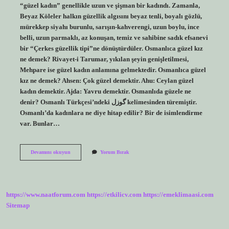
“güzel kadın” genellikle uzun ve şişman bir kadındı. Zamanla,
Beyaz Köleler halkın güzellik algısını beyaz tenli, boyalı gözlü,
mürekkep siyahı burunlu, sarışın-kahverengi, uzun boylu, ince
belli, uzun parmaklı, az konuşan, temiz ve sahibine sadık efsanevi
bir “Çerkes güzellik tipi”ne dönüştürdüler. Osmanlıca güzel kız
ne demek? Rivayet-i Tarumar, yıkılan şeyin genişletilmesi,
Mehpare ise güzel kadın anlamına gelmektedir. Osmanlıca güzel
kız ne demek? Ahsen: Çok güzel demektir. Ahu: Ceylan güzel
kadın demektir. Ajda: Yavru demektir. Osmanlıda güzele ne
denir? Osmanlı Türkçesi’ndeki گوزل kelimesinden türemiştir.
Osmanlı’da kadınlara ne diye hitap edilir? Bir de isimlendirme
var. Bunlar…
Osmanlıda
Devamını okuyun
Yorum Bırak
Güzel
Kız
Ne
Demek
https://www.naatforum.com
https://etkilicv.com
https://emeklimaasi.com
Sitemap