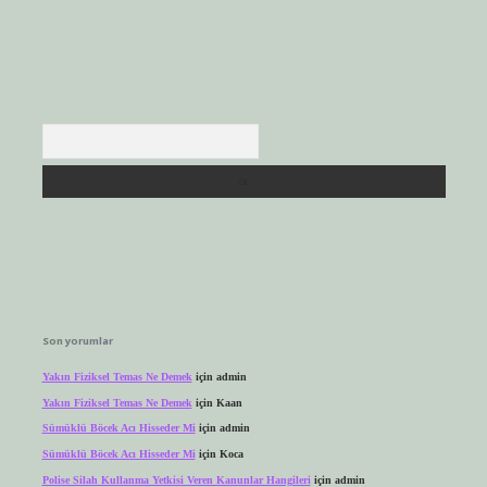
Arama
Son yorumlar
Yakın Fiziksel Temas Ne Demek
için
admin
Yakın Fiziksel Temas Ne Demek
için
Kaan
Sümüklü Böcek Acı Hisseder Mi
için
admin
Sümüklü Böcek Acı Hisseder Mi
için
Koca
Polise Silah Kullanma Yetkisi Veren Kanunlar Hangileri
için
admin