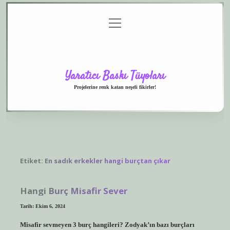
menüyü
Anasayfa
Gizlilik
Yasal
Hakkımızda
aç
Politikası
Uyarı
Yaratıcı Baskı Tüyoları
Projelerine renk katan neşeli fikirler!
Etiket:
En sadık erkekler hangi burçtan çıkar
Hangi Burç Misafir Sever
Tarih: Ekim 6, 2024
Misafir sevmeyen 3 burç hangileri? Zodyak’ın bazı burçları