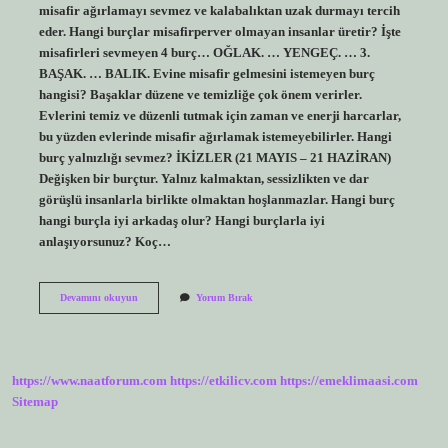
misafir ağırlamayı sevmez ve kalabalıktan uzak durmayı tercih
eder. Hangi burçlar misafirperver olmayan insanlar üretir? İşte
misafirleri sevmeyen 4 burç… OĞLAK. … YENGEÇ. … 3.
BAŞAK. … BALIK. Evine misafir gelmesini istemeyen burç
hangisi? Başaklar düzene ve temizliğe çok önem verirler.
Evlerini temiz ve düzenli tutmak için zaman ve enerji harcarlar,
bu yüzden evlerinde misafir ağırlamak istemeyebilirler. Hangi
burç yalnızlığı sevmez? İKİZLER (21 MAYIS – 21 HAZİRAN)
Değişken bir burçtur. Yalnız kalmaktan, sessizlikten ve dar
görüşlü insanlarla birlikte olmaktan hoşlanmazlar. Hangi burç
hangi burçla iyi arkadaş olur? Hangi burçlarla iyi
anlaşıyorsunuz? Koç…
Hangi
Devamını okuyun
Yorum Bırak
Burç
Misafir
Sever
https://www.naatforum.com
https://etkilicv.com
https://emeklimaasi.com
Sitemap