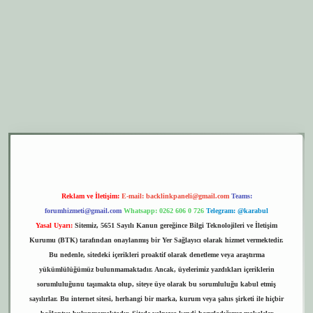
er.xyz
elexbet giriş
Reklam ve İletişim:
E-mail:
backlinkpaneli@gmail.com
Teams:
forumhizmeti@gmail.com
Whatsapp: 0262 606 0 726
Telegram: @karabul
Yasal Uyarı:
Sitemiz, 5651 Sayılı Kanun gereğince Bilgi Teknolojileri ve İletişim
Kurumu (BTK) tarafından onaylanmış bir Yer Sağlayıcı olarak hizmet vermektedir.
Bu nedenle, sitedeki içerikleri proaktif olarak denetleme veya araştırma
yükümlülüğümüz bulunmamaktadır. Ancak, üyelerimiz yazdıkları içeriklerin
sorumluluğunu taşımakta olup, siteye üye olarak bu sorumluluğu kabul etmiş
sayılırlar. Bu internet sitesi, herhangi bir marka, kurum veya şahıs şirketi ile hiçbir