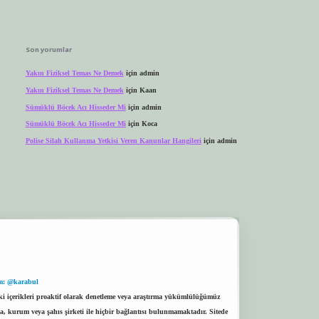
Son yorumlar
Yakın Fiziksel Temas Ne Demek
için
admin
Yakın Fiziksel Temas Ne Demek
için
Kaan
Sümüklü Böcek Acı Hisseder Mi
için
admin
Sümüklü Böcek Acı Hisseder Mi
için
Koca
Polise Silah Kullanma Yetkisi Veren Kanunlar Hangileri
için
admin
m: @karabul
eki içerikleri proaktif olarak denetleme veya araştırma yükümlülüğümüz
a, kurum veya şahıs şirketi ile hiçbir bağlantısı bulunmamaktadır. Sitede