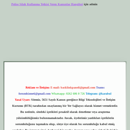
Polise Silah Kullanma Yetkisi Veren Kanunlar Hangileri
için
admin
xper.xyz
elexbet giriş
Reklam ve İletişim:
E-mail:
backlinkpaneli@gmail.com
Teams:
forumhizmeti@gmail.com
Whatsapp: 0262 606 0 726
Telegram: @karabul
Yasal Uyarı:
Sitemiz, 5651 Sayılı Kanun gereğince Bilgi Teknolojileri ve İletişim
Kurumu (BTK) tarafından onaylanmış bir Yer Sağlayıcı olarak hizmet vermektedir.
Bu nedenle, sitedeki içerikleri proaktif olarak denetleme veya araştırma
yükümlülüğümüz bulunmamaktadır. Ancak, üyelerimiz yazdıkları içeriklerin
sorumluluğunu taşımakta olup, siteye üye olarak bu sorumluluğu kabul etmiş