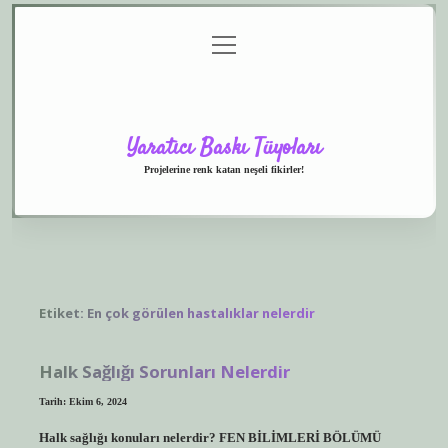
menüyü
Anasayfa
Gizlilik
Yasal
Hakkımızda
aç
Politikası
Uyarı
Yaratıcı Baskı Tüyoları
Projelerine renk katan neşeli fikirler!
Etiket:
En çok görülen hastalıklar nelerdir
Halk Sağlığı Sorunları Nelerdir
Tarih: Ekim 6, 2024
Halk sağlığı konuları nelerdir? FEN BİLİMLERİ BÖLÜMÜ