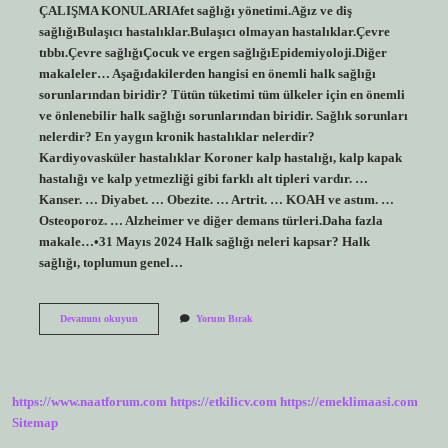
ÇALIŞMA KONULARIAfet sağlığı yönetimi.Ağız ve diş
sağlığıBulaşıcı hastalıklar.Bulaşıcı olmayan hastalıklar.Çevre
tıbbı.Çevre sağlığıÇocuk ve ergen sağlığıEpidemiyoloji.Diğer
makaleler… Aşağıdakilerden hangisi en önemli halk sağlığı
sorunlarından biridir? Tütün tüketimi tüm ülkeler için en önemli
ve önlenebilir halk sağlığı sorunlarından biridir. Sağlık sorunları
nelerdir? En yaygın kronik hastalıklar nelerdir?
Kardiyovasküler hastalıklar Koroner kalp hastalığı, kalp kapak
hastalığı ve kalp yetmezliği gibi farklı alt tipleri vardır. …
Kanser. … Diyabet. … Obezite. … Artrit. … KOAH ve astım. …
Osteoporoz. … Alzheimer ve diğer demans türleri.Daha fazla
makale…•31 Mayıs 2024 Halk sağlığı neleri kapsar? Halk
sağlığı, toplumun genel…
Halk
Devamını okuyun
Yorum Bırak
Sağlığı
Sorunları
Nelerdir
https://www.naatforum.com
https://etkilicv.com
https://emeklimaasi.com
Sitemap