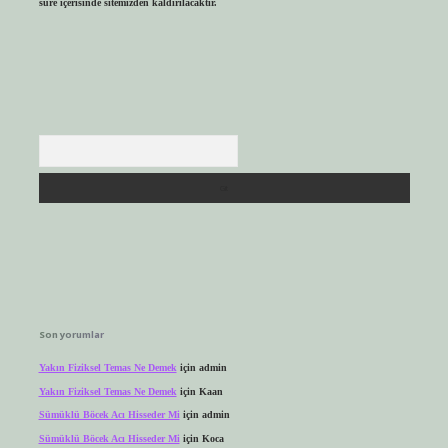
süre içerisinde sitemizden kaldırılacaktır.
Arama
Son yorumlar
Yakın Fiziksel Temas Ne Demek
için
admin
Yakın Fiziksel Temas Ne Demek
için
Kaan
Sümüklü Böcek Acı Hisseder Mi
için
admin
Sümüklü Böcek Acı Hisseder Mi
için
Koca