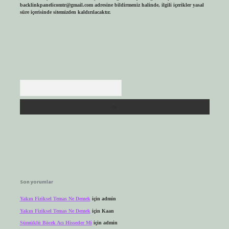
backlinkpanelicomtr@gmail.com
adresine bildirmeniz halinde, ilgili içerikler yasal
süre içerisinde sitemizden kaldırılacaktır.
Arama
Son yorumlar
Yakın Fiziksel Temas Ne Demek
için
admin
Yakın Fiziksel Temas Ne Demek
için
Kaan
Sümüklü Böcek Acı Hisseder Mi
için
admin