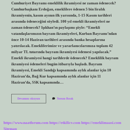
Cumhuriyet Bayramı emeklilik ikramiyesi ne zaman ödenecek?
Cumhurbaşkanı Erdoğan, emeklilere ödenen 5 bin liralık
ikramiyenin, kasım ayının ilk yarısında, 1-15 Kasım tarihleri ​​
arasında ödeneceğini söyledi. 100 yıl emekli ikramiyeleri ne
zaman ödenecek? Işıkhan’ın paylaşımı şöyle: “Emekli
vatandaşlarımızın bayram ikramiyeleri, Kurban Bayramı’ndan
önce 10-14 Haziran tarihleri ​​arasında banka hesaplarına
yatırılacak. Emeklilerimize ve yararlanıcılarımıza toplam 42
milyar TL tutarında bayram ikramiyesi ödemesi yapılacak.”
Emekli ikramiyesi hangi tarihlerde ödenecek? Emeklilik bayram
ikramiyesi ödemeleri bugün itibarıyla başladı. Bayram
ikramiyesi, Emekli Sandığı kapsamında aylık alanlar için 10
Haziran’da, Bağ Kur kapsamında aylık alanlar için 11
Haziran’da, SSK kapsamında…
Emekli
Devamını okuyun
Yorum Bırak
100
Yıl
Ikramiyesi
Ne
Zaman
https://www.naatforum.com
https://etkilicv.com
https://emeklimaasi.com
Yatacak
Sitemap