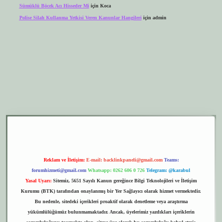
Sümüklü Böcek Acı Hisseder Mi
için
Koca
Polise Silah Kullanma Yetkisi Veren Kanunlar Hangileri
için
admin
er.xyz
elexbet giriş
Reklam ve İletişim:
E-mail:
backlinkpaneli@gmail.com
Teams:
forumhizmeti@gmail.com
Whatsapp: 0262 606 0 726
Telegram: @karabul
Yasal Uyarı:
Sitemiz, 5651 Sayılı Kanun gereğince Bilgi Teknolojileri ve İletişim
Kurumu (BTK) tarafından onaylanmış bir Yer Sağlayıcı olarak hizmet vermektedir.
Bu nedenle, sitedeki içerikleri proaktif olarak denetleme veya araştırma
yükümlülüğümüz bulunmamaktadır. Ancak, üyelerimiz yazdıkları içeriklerin