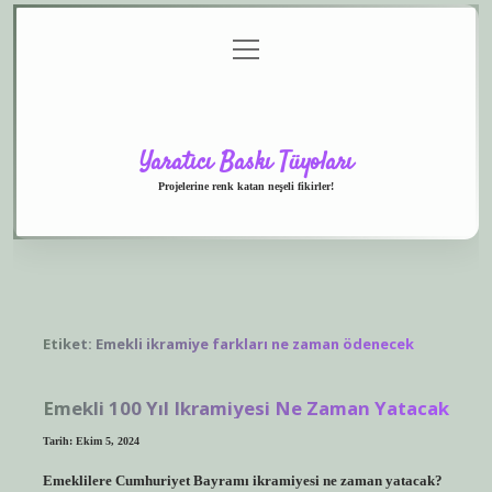
menüyü
Anasayfa
Gizlilik
Yasal
Hakkımızda
aç
Politikası
Uyarı
Yaratıcı Baskı Tüyoları
Projelerine renk katan neşeli fikirler!
Etiket:
Emekli ikramiye farkları ne zaman ödenecek
Emekli 100 Yıl Ikramiyesi Ne Zaman Yatacak
Tarih: Ekim 5, 2024
Emeklilere Cumhuriyet Bayramı ikramiyesi ne zaman yatacak?