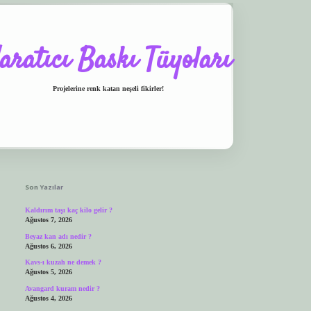
aratıcı Baskı Tüyoları
Projelerine renk katan neşeli fikirler!
Sidebar
ilbet.casino
ilbet giriş yapamıyorum
ilbet yeni giriş
betexper.xyz
elexbet giriş
Son Yazılar
Kaldırım taşı kaç kilo gelir ?
Ağustos 7, 2026
Beyaz kan adı nedir ?
Ağustos 6, 2026
Kavs-ı kuzah ne demek ?
Ağustos 5, 2026
Avangard kuram nedir ?
Ağustos 4, 2026