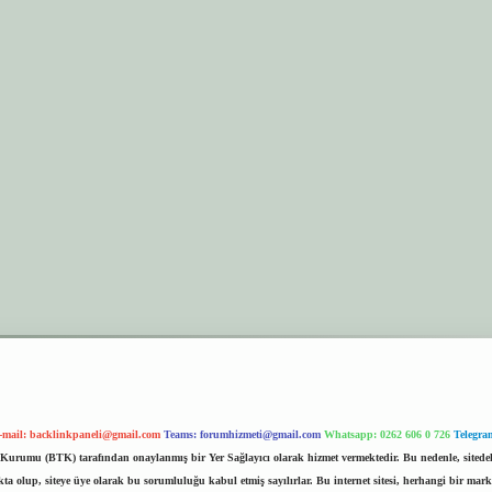
-mail:
backlinkpaneli@gmail.com
Teams:
forumhizmeti@gmail.com
Whatsapp: 0262 606 0 726
Telegra
im Kurumu (BTK) tarafından onaylanmış bir Yer Sağlayıcı olarak hizmet vermektedir. Bu nedenle, sited
 olup, siteye üye olarak bu sorumluluğu kabul etmiş sayılırlar. Bu internet sitesi, herhangi bir mark