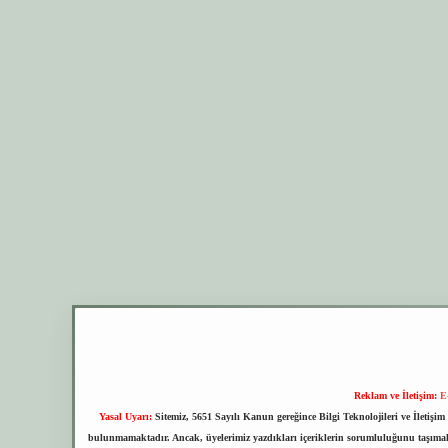
Reklam ve İletişim:
E
Yasal Uyarı:
Sitemiz, 5651 Sayılı Kanun gereğince Bilgi Teknolojileri ve İletiş
bulunmamaktadır. Ancak, üyelerimiz yazdıkları içeriklerin sorumluluğunu taşımakta