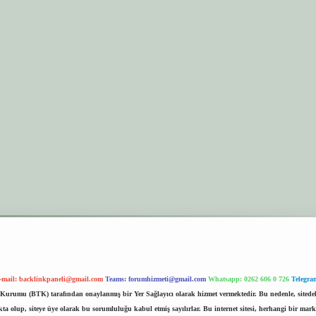
-mail:
backlinkpaneli@gmail.com
Teams:
forumhizmeti@gmail.com
Whatsapp: 0262 606 0 726
Telegra
im Kurumu (BTK) tarafından onaylanmış bir Yer Sağlayıcı olarak hizmet vermektedir. Bu nedenle, sited
 olup, siteye üye olarak bu sorumluluğu kabul etmiş sayılırlar. Bu internet sitesi, herhangi bir mark