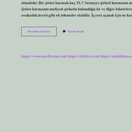
olmalıdır. Bir şirket kurmak kaç TL? Sermaye şirketi kurmanın ma
Şirket kurmanın maliyeti şirketin bulunduğu ile ve diğer faktörlere
avukatlık ücreti gibi ek ödemeler olabilir. İş yeri açmak için ne
Bir
Devamını okuyun
Yorum Bırak
Iş
Kurmak
Için
Ne
Kadar
https://www.naatforum.com
https://etkilicv.com
https://emeklimaas
Para
Lazım