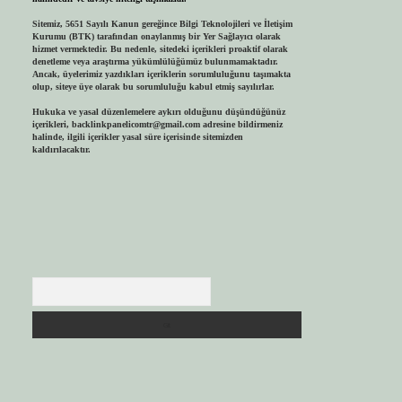
Sitemiz, 5651 Sayılı Kanun gereğince Bilgi Teknolojileri ve İletişim
Kurumu (BTK) tarafından onaylanmış bir Yer Sağlayıcı olarak
hizmet vermektedir. Bu nedenle, sitedeki içerikleri proaktif olarak
denetleme veya araştırma yükümlülüğümüz bulunmamaktadır.
Ancak, üyelerimiz yazdıkları içeriklerin sorumluluğunu taşımakta
olup, siteye üye olarak bu sorumluluğu kabul etmiş sayılırlar.
Hukuka ve yasal düzenlemelere aykırı olduğunu düşündüğünüz
içerikleri,
backlinkpanelicomtr@gmail.com
adresine bildirmeniz
halinde, ilgili içerikler yasal süre içerisinde sitemizden
kaldırılacaktır.
Arama