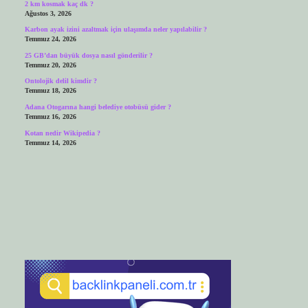
2 km kosmak kaç dk ?
Ağustos 3, 2026
Karbon ayak izini azaltmak için ulaşımda neler yapılabilir ?
Temmuz 24, 2026
25 GB’dan büyük dosya nasıl gönderilir ?
Temmuz 20, 2026
Ontolojik delil kimdir ?
Temmuz 18, 2026
Adana Otogarına hangi belediye otobüsü gider ?
Temmuz 16, 2026
Kotan nedir Wikipedia ?
Temmuz 14, 2026