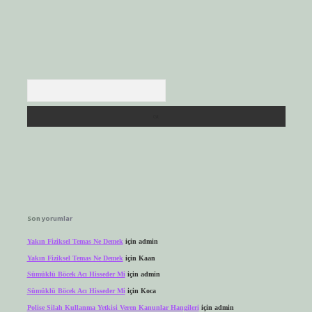
Arama
Son yorumlar
Yakın Fiziksel Temas Ne Demek
için
admin
Yakın Fiziksel Temas Ne Demek
için
Kaan
Sümüklü Böcek Acı Hisseder Mi
için
admin
Sümüklü Böcek Acı Hisseder Mi
için
Koca
Polise Silah Kullanma Yetkisi Veren Kanunlar Hangileri
için
admin