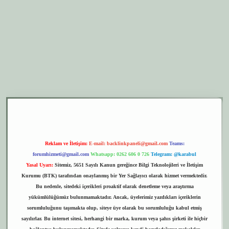
r.xyz
elexbet giriş
Reklam ve İletişim:
E-mail:
backlinkpaneli@gmail.com
Teams:
forumhizmeti@gmail.com
Whatsapp: 0262 606 0 726
Telegram: @karabul
Yasal Uyarı:
Sitemiz, 5651 Sayılı Kanun gereğince Bilgi Teknolojileri ve İletişim
Kurumu (BTK) tarafından onaylanmış bir Yer Sağlayıcı olarak hizmet vermektedir.
Bu nedenle, sitedeki içerikleri proaktif olarak denetleme veya araştırma
yükümlülüğümüz bulunmamaktadır. Ancak, üyelerimiz yazdıkları içeriklerin
sorumluluğunu taşımakta olup, siteye üye olarak bu sorumluluğu kabul etmiş
sayılırlar. Bu internet sitesi, herhangi bir marka, kurum veya şahıs şirketi ile hiçbir