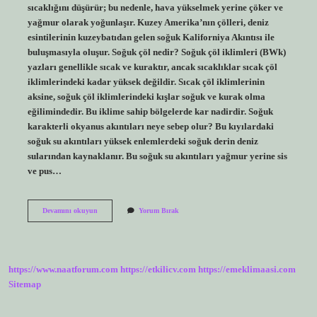
sıcaklığını düşürür; bu nedenle, hava yükselmek yerine çöker ve
yağmur olarak yoğunlaşır. Kuzey Amerika’nın çölleri, deniz
esintilerinin kuzeybatıdan gelen soğuk Kaliforniya Akıntısı ile
buluşmasıyla oluşur. Soğuk çöl nedir? Soğuk çöl iklimleri (BWk)
yazları genellikle sıcak ve kuraktır, ancak sıcaklıklar sıcak çöl
iklimlerindeki kadar yüksek değildir. Sıcak çöl iklimlerinin
aksine, soğuk çöl iklimlerindeki kışlar soğuk ve kurak olma
eğilimindedir. Bu iklime sahip bölgelerde kar nadirdir. Soğuk
karakterli okyanus akıntıları neye sebep olur? Bu kıyılardaki
soğuk su akıntıları yüksek enlemlerdeki soğuk derin deniz
sularından kaynaklanır. Bu soğuk su akıntıları yağmur yerine sis
ve pus…
Soğuk
Devamını okuyun
Yorum Bırak
Su
Akıntıları
Neden
Çöl
Oluşturur
https://www.naatforum.com
https://etkilicv.com
https://emeklimaasi.com
Sitemap