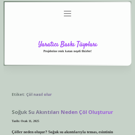
menüyü
Anasayfa
Gizlilik
Yasal
Hakkımızda
aç
Politikası
Uyarı
Yaratıcı Baskı Tüyoları
Projelerine renk katan neşeli fikirler!
Etiket:
Çöl nasıl olur
Soğuk Su Akıntıları Neden Çöl Oluşturur
Tarih: Ocak 11, 2025
Çöller neden oluşur? Soğuk su akıntılarıyla temas, esintinin