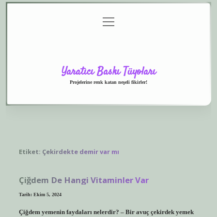
menüyü
Anasayfa
Gizlilik
Yasal
Hakkımızda
aç
Politikası
Uyarı
Yaratıcı Baskı Tüyoları
Projelerine renk katan neşeli fikirler!
Etiket:
Çekirdekte demir var mı
Çiğdem De Hangi Vitaminler Var
Tarih: Ekim 5, 2024
Çiğdem yemenin faydaları nelerdir? – Bir avuç çekirdek yemek