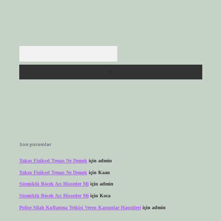
Arama
Son yorumlar
Yakın Fiziksel Temas Ne Demek
için
admin
Yakın Fiziksel Temas Ne Demek
için
Kaan
Sümüklü Böcek Acı Hisseder Mi
için
admin
Sümüklü Böcek Acı Hisseder Mi
için
Koca
Polise Silah Kullanma Yetkisi Veren Kanunlar Hangileri
için
admin