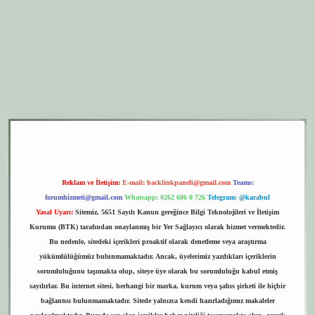
er.xyz
elexbet giriş
Reklam ve İletişim:
E-mail:
backlinkpaneli@gmail.com
Teams:
forumhizmeti@gmail.com
Whatsapp: 0262 606 0 726
Telegram: @karabul
Yasal Uyarı:
Sitemiz, 5651 Sayılı Kanun gereğince Bilgi Teknolojileri ve İletişim
Kurumu (BTK) tarafından onaylanmış bir Yer Sağlayıcı olarak hizmet vermektedir.
Bu nedenle, sitedeki içerikleri proaktif olarak denetleme veya araştırma
yükümlülüğümüz bulunmamaktadır. Ancak, üyelerimiz yazdıkları içeriklerin
sorumluluğunu taşımakta olup, siteye üye olarak bu sorumluluğu kabul etmiş
sayılırlar. Bu internet sitesi, herhangi bir marka, kurum veya şahıs şirketi ile hiçbir
bağlantısı bulunmamaktadır. Sitede yalnızca kendi hazırladığımız makaleler