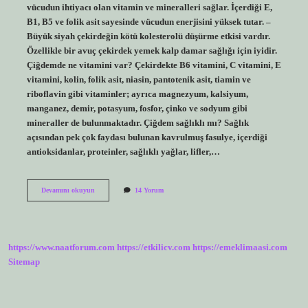
vücudun ihtiyacı olan vitamin ve mineralleri sağlar. İçerdiği E,
B1, B5 ve folik asit sayesinde vücudun enerjisini yüksek tutar. –
Büyük siyah çekirdeğin kötü kolesterolü düşürme etkisi vardır.
Özellikle bir avuç çekirdek yemek kalp damar sağlığı için iyidir.
Çiğdemde ne vitamini var? Çekirdekte B6 vitamini, C vitamini, E
vitamini, kolin, folik asit, niasin, pantotenik asit, tiamin ve
riboflavin gibi vitaminler; ayrıca magnezyum, kalsiyum,
manganez, demir, potasyum, fosfor, çinko ve sodyum gibi
mineraller de bulunmaktadır. Çiğdem sağlıklı mı? Sağlık
açısından pek çok faydası bulunan kavrulmuş fasulye, içerdiği
antioksidanlar, proteinler, sağlıklı yağlar, lifler,…
Çiğdem
Devamını okuyun
14 Yorum
De
Hangi
Vitaminler
Var
https://www.naatforum.com
https://etkilicv.com
https://emeklimaasi.com
Sitemap