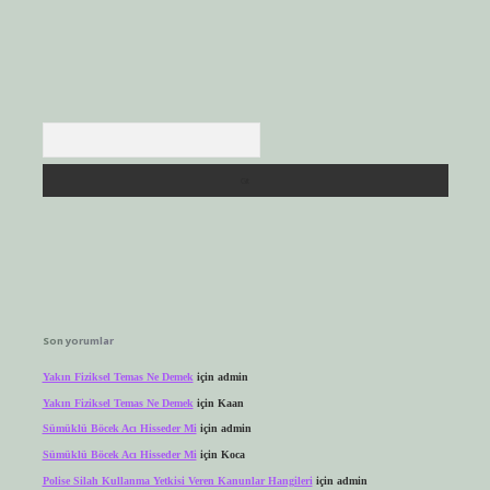
Arama
Son yorumlar
Yakın Fiziksel Temas Ne Demek
için
admin
Yakın Fiziksel Temas Ne Demek
için
Kaan
Sümüklü Böcek Acı Hisseder Mi
için
admin
Sümüklü Böcek Acı Hisseder Mi
için
Koca
Polise Silah Kullanma Yetkisi Veren Kanunlar Hangileri
için
admin