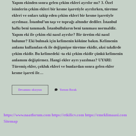
Yapım ekinden sonra gelen çekim ekleri ayrılır mı? 3. Özel
isimlerin çekim ekleri bir kesme işaretiyle ayrılırken, türetme
ekleri ve onları takip eden çekim ekleri bir kesme işaretiyle
ayrılmaz. İstanbul’un taşı ve toprağı altındır dediler. İstanbul
halkı beni tanımadı. İstanbulluların beni tanıması normaldir.
Yapım eki ile çekim eki nasıl ayrılır? Bir üretim eki nasıl
bulunur? Eki bulmak için kelimenin köküne bakın. Kelimenin
anlamı kullanılan ek ile değişmişse türetme ekidir, aksi takdirde
çekim ekidir. Bu kelimedeki -ta eki çekim ekidir çünkü kelimenin
anlamını değiştirmez. Hangi ekler ayrı yazılmaz? UYARI:
Türemiş ekler, çokluk ekleri ve bunlardan sonra gelen ekler
kesme işareti ile…
Yapım
Devamını okuyun
Yorum Bırak
Ekinden
Sonra
Çekim
Eki
Gelirse
https://www.naatforum.com
https://etkilicv.com
https://emeklimaasi.com
Ayrılır
Mı
Sitemap