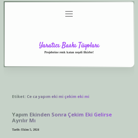
menüyü
Anasayfa
Gizlilik
Yasal
Hakkımızda
aç
Politikası
Uyarı
Yaratıcı Baskı Tüyoları
Projelerine renk katan neşeli fikirler!
Etiket:
Ce ca yapım eki mi çekim eki mi
Yapım Ekinden Sonra Çekim Eki Gelirse
Ayrılır Mı
Tarih: Ekim 5, 2024