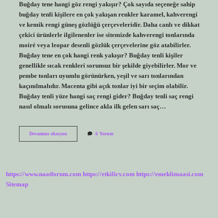
Buğday tene hangi göz rengi yakışır? Çok sayıda seçeneğe sahip
buğday tenli kişilere en çok yakışan renkler karamel, kahverengi
ve kemik rengi güneş gözlüğü çerçeveleridir. Daha canlı ve dikkat
çekici ürünlerle ilgilenenler ise sitemizde kahverengi tonlarında
moiré veya leopar desenli gözlük çerçevelerine göz atabilirler.
Buğday tene en çok hangi renk yakışır? Buğday tenli kişiler
genellikle sıcak renkleri sorunsuz bir şekilde giyebilirler. Mor ve
pembe tonları uyumlu görünürken, yeşil ve sarı tonlarından
kaçınılmalıdır. Macenta gibi açık tonlar iyi bir seçim olabilir.
Buğday tenli yüze hangi saç rengi gider? Buğday tenli saç rengi
nasıl olmalı sorusuna gelince akla ilk gelen sarı saç…
Buğday
Devamını okuyun
6 Yorum
Tenli
Insanlara
Hangi
Göz
Rengi
https://www.naatforum.com
https://etkilicv.com
https://emeklimaasi.com
Yakışır
Sitemap