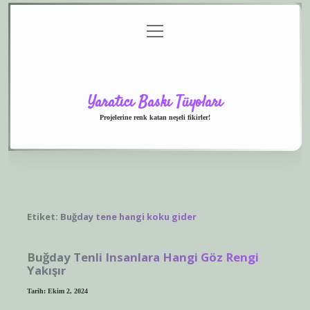
menüyü
Anasayfa
Gizlilik
Yasal
Hakkımızda
aç
Politikası
Uyarı
Yaratıcı Baskı Tüyoları
Projelerine renk katan neşeli fikirler!
Etiket:
Buğday tene hangi koku gider
Buğday Tenli Insanlara Hangi Göz Rengi
Yakışır
Tarih: Ekim 2, 2024