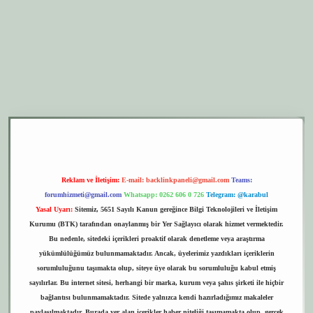
r.xyz
elexbet giriş
Reklam ve İletişim:
E-mail:
backlinkpaneli@gmail.com
Teams:
forumhizmeti@gmail.com
Whatsapp: 0262 606 0 726
Telegram: @karabul
Yasal Uyarı:
Sitemiz, 5651 Sayılı Kanun gereğince Bilgi Teknolojileri ve İletişim
Kurumu (BTK) tarafından onaylanmış bir Yer Sağlayıcı olarak hizmet vermektedir.
Bu nedenle, sitedeki içerikleri proaktif olarak denetleme veya araştırma
yükümlülüğümüz bulunmamaktadır. Ancak, üyelerimiz yazdıkları içeriklerin
sorumluluğunu taşımakta olup, siteye üye olarak bu sorumluluğu kabul etmiş
sayılırlar. Bu internet sitesi, herhangi bir marka, kurum veya şahıs şirketi ile hiçbir
bağlantısı bulunmamaktadır. Sitede yalnızca kendi hazırladığımız makaleler
paylaşılmaktadır. Burada yer alan içerikler haber niteliği taşımamakta olup, gerçek