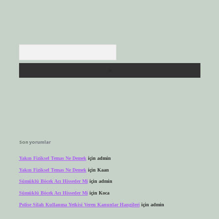
Arama
Son yorumlar
Yakın Fiziksel Temas Ne Demek
için
admin
Yakın Fiziksel Temas Ne Demek
için
Kaan
Sümüklü Böcek Acı Hisseder Mi
için
admin
Sümüklü Böcek Acı Hisseder Mi
için
Koca
Polise Silah Kullanma Yetkisi Veren Kanunlar Hangileri
için
admin