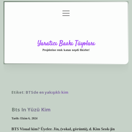
menüyü
Anasayfa
Gizlilik
Yasal
Hakkımızda
aç
Politikası
Uyarı
Yaratıcı Baskı Tüyoları
Projelerine renk katan neşeli fikirler!
Etiket:
BTSde en yakışıklı kim
Bts In Yüzü Kim
Tarih: Ekim 6, 2024
BTS Visual kim? Üyeler. Jin, (vokal, görüntü), d. Kim Seok-jin