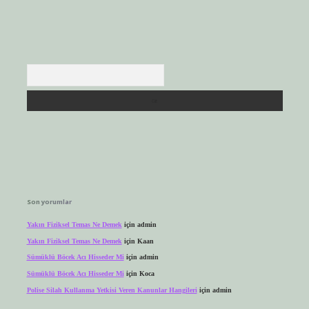
Arama
Son yorumlar
Yakın Fiziksel Temas Ne Demek
için
admin
Yakın Fiziksel Temas Ne Demek
için
Kaan
Sümüklü Böcek Acı Hisseder Mi
için
admin
Sümüklü Böcek Acı Hisseder Mi
için
Koca
Polise Silah Kullanma Yetkisi Veren Kanunlar Hangileri
için
admin