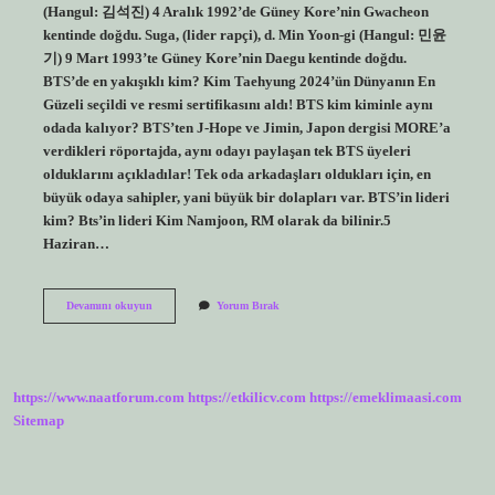
(Hangul: 김석진) 4 Aralık 1992’de Güney Kore’nin Gwacheon
kentinde doğdu. Suga, (lider rapçi), d. Min Yoon-gi (Hangul: 민윤
기) 9 Mart 1993’te Güney Kore’nin Daegu kentinde doğdu.
BTS’de en yakışıklı kim? Kim Taehyung 2024’ün Dünyanın En
Güzeli seçildi ve resmi sertifikasını aldı! BTS kim kiminle aynı
odada kalıyor? BTS’ten J-Hope ve Jimin, Japon dergisi MORE’a
verdikleri röportajda, aynı odayı paylaşan tek BTS üyeleri
olduklarını açıkladılar! Tek oda arkadaşları oldukları için, en
büyük odaya sahipler, yani büyük bir dolapları var. BTS’in lideri
kim? Bts’in lideri Kim Namjoon, RM olarak da bilinir.5
Haziran…
Bts
Devamını okuyun
Yorum Bırak
In
Yüzü
Kim
https://www.naatforum.com
https://etkilicv.com
https://emeklimaasi.com
Sitemap