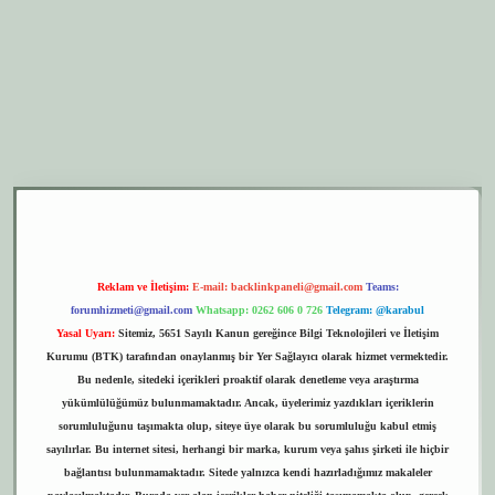
er.xyz
elexbet giriş
Reklam ve İletişim:
E-mail:
backlinkpaneli@gmail.com
Teams:
forumhizmeti@gmail.com
Whatsapp: 0262 606 0 726
Telegram: @karabul
Yasal Uyarı:
Sitemiz, 5651 Sayılı Kanun gereğince Bilgi Teknolojileri ve İletişim
Kurumu (BTK) tarafından onaylanmış bir Yer Sağlayıcı olarak hizmet vermektedir.
Bu nedenle, sitedeki içerikleri proaktif olarak denetleme veya araştırma
yükümlülüğümüz bulunmamaktadır. Ancak, üyelerimiz yazdıkları içeriklerin
sorumluluğunu taşımakta olup, siteye üye olarak bu sorumluluğu kabul etmiş
sayılırlar. Bu internet sitesi, herhangi bir marka, kurum veya şahıs şirketi ile hiçbir
bağlantısı bulunmamaktadır. Sitede yalnızca kendi hazırladığımız makaleler