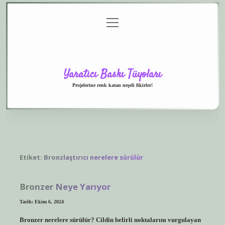
menüyü
Anasayfa
Gizlilik
Yasal
Hakkımızda
aç
Politikası
Uyarı
Yaratıcı Baskı Tüyoları
Projelerine renk katan neşeli fikirler!
Etiket:
Bronzlaştırıcı nerelere sürülür
Bronzer Neye Yarıyor
Tarih: Ekim 6, 2024
Bronzer nerelere sürülür? Cildin belirli noktalarını vurgulayan