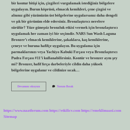
bir kontur bitişi için, çizgileri vurgulamak istediğiniz bölgelere
uygulayın. Burun köprüsü, elmacık kemikleri, çene çizgisi ve
alnınız gibi yüzünüzün üst bölgelerine uygularsanız daha dengeli
ve şık bir görünüm elde edersiniz. Bronzlaştırıcı nerelere
sürülür? Yüze güneşsiz bronzluk etkisi vermek için bronzlaştırıcı
uygulamak her zaman iyi bir seçimdir. NARS Sun Wash Laguna
Bronzer’ı elmacık kemiklerine, şakaklara, kaş kemiklerine,
çeneye ve buruna hafifçe uygulayın. Bu uygulama için
parmaklarınızı veya Yachiyo Kabuki Fırçası veya Bronzlaştırıcı
Pudra Fırçası #11’i kullanabilirsiniz. Kontür ve bronzer aynı şey
mi? Bronzer, hafif fırça darbeleriyle cildin daha yüksek
bölgelerine uygulanır ve cildinize sıcak…
Bronzer
Devamını okuyun
Yorum Bırak
Neye
Yarıyor
https://www.naatforum.com
https://etkilicv.com
https://emeklimaasi.com
Sitemap