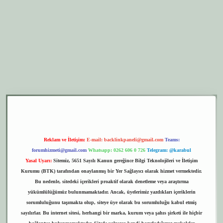
r.xyz
elexbet giriş
Reklam ve İletişim:
E-mail:
backlinkpaneli@gmail.com
Teams:
forumhizmeti@gmail.com
Whatsapp: 0262 606 0 726
Telegram: @karabul
Yasal Uyarı:
Sitemiz, 5651 Sayılı Kanun gereğince Bilgi Teknolojileri ve İletişim
Kurumu (BTK) tarafından onaylanmış bir Yer Sağlayıcı olarak hizmet vermektedir.
Bu nedenle, sitedeki içerikleri proaktif olarak denetleme veya araştırma
yükümlülüğümüz bulunmamaktadır. Ancak, üyelerimiz yazdıkları içeriklerin
sorumluluğunu taşımakta olup, siteye üye olarak bu sorumluluğu kabul etmiş
sayılırlar. Bu internet sitesi, herhangi bir marka, kurum veya şahıs şirketi ile hiçbir