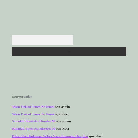
Arama
Son yorumlar
Yakın Fiziksel Temas Ne Demek
için
admin
Yakın Fiziksel Temas Ne Demek
için
Kaan
Sümüklü Böcek Acı Hisseder Mi
için
admin
Sümüklü Böcek Acı Hisseder Mi
için
Koca
Polise Silah Kullanma Yetkisi Veren Kanunlar Hangileri
için
admin