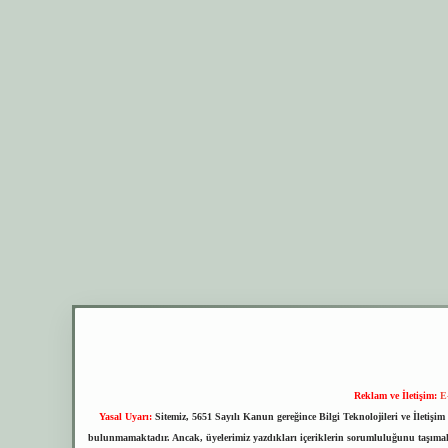
Reklam ve İletişim:
E
Yasal Uyarı:
Sitemiz, 5651 Sayılı Kanun gereğince Bilgi Teknolojileri ve İletiş
bulunmamaktadır. Ancak, üyelerimiz yazdıkları içeriklerin sorumluluğunu taşımakta