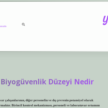
Y
ımızda
https://betci.co/
vdcasino
i
 Biyogüvenlik Düzeyi Nedir
 çalışanlarının, diğer personelin ve dış çevrenin potansiyel olarak
maktır. Birincil kontrol mekanizması, personeli ve laboratuvar ortamını