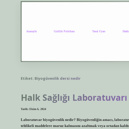
Anasayfa
Gizlilik Politikası
Yasal Uyarı
Hakk
Etiket:
Biyogüvenlik dersi nedir
Halk Sağlığı Laboratuvarı
Tarih: Ekim 6, 2024
Laboratuvar biyogüvenlik nedir? Biyogüvenliğin amacı, laboratuvar
tehlikeli maddelere maruz kalmasını azaltmak veya ortadan kaldır