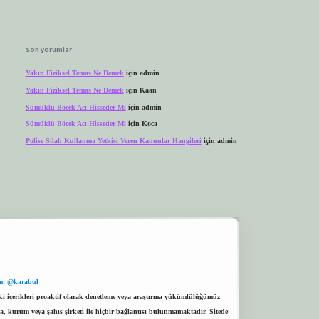
Son yorumlar
Yakın Fiziksel Temas Ne Demek
için
admin
Yakın Fiziksel Temas Ne Demek
için
Kaan
Sümüklü Böcek Acı Hisseder Mi
için
admin
Sümüklü Böcek Acı Hisseder Mi
için
Koca
Polise Silah Kullanma Yetkisi Veren Kanunlar Hangileri
için
admin
m: @karabul
eki içerikleri proaktif olarak denetleme veya araştırma yükümlülüğümüz
a, kurum veya şahıs şirketi ile hiçbir bağlantısı bulunmamaktadır. Sitede