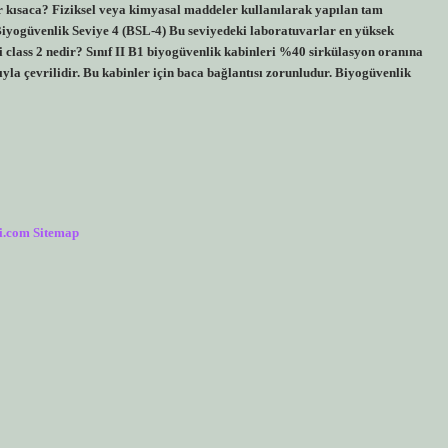
r kısaca? Fiziksel veya kimyasal maddeler kullanılarak yapılan tam
Biyogüvenlik Seviye 4 (BSL-4) Bu seviyedeki laboratuvarlar en yüksek
 class 2 nedir? Sınıf II B1 biyogüvenlik kabinleri %40 sirkülasyon oranına
yla çevrilidir. Bu kabinler için baca bağlantısı zorunludur. Biyogüvenlik
i.com
Sitemap