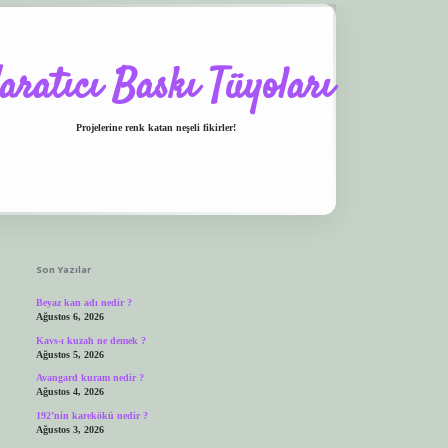
aratıcı Baskı Tüyoları
Projelerine renk katan neşeli fikirler!
Sidebar
lbet.casino
ilbet giriş yapamıyorum
ilbet yeni giriş
betexper.xyz
elexbet giriş
Son Yazılar
Beyaz kan adı nedir ?
Ağustos 6, 2026
Kavs-ı kuzah ne demek ?
Ağustos 5, 2026
Avangard kuram nedir ?
Ağustos 4, 2026
192’nin karekökü nedir ?
Ağustos 3, 2026