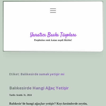
menüyü
Anasayfa
Gizlilik
Yasal
Hakkımızda
aç
Politikası
Uyarı
Yaratıcı Baskı Tüyoları
Projelerine renk katan neşeli fikirler!
Etiket:
Balıkesirde sumak yetişir mi
Balıkesirde Hangi Ağaç Yetişir
Tarih: Aralık 11, 2024
Balıkesir’de hangi ağaçlar yetişir? Kıyı kesimlerde zeytin,