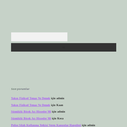
Arama
Son yorumlar
Yakın Fiziksel Temas Ne Demek
için
admin
Yakın Fiziksel Temas Ne Demek
için
Kaan
Sümüklü Böcek Acı Hisseder Mi
için
admin
Sümüklü Böcek Acı Hisseder Mi
için
Koca
Polise Silah Kullanma Yetkisi Veren Kanunlar Hangileri
için
admin