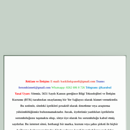
er.xyz
elexbet giriş
Reklam ve İletişim:
E-mail:
backlinkpaneli@gmail.com
Teams:
forumhizmeti@gmail.com
Whatsapp: 0262 606 0 726
Telegram: @karabul
Yasal Uyarı:
Sitemiz, 5651 Sayılı Kanun gereğince Bilgi Teknolojileri ve İletişim
Kurumu (BTK) tarafından onaylanmış bir Yer Sağlayıcı olarak hizmet vermektedir.
Bu nedenle, sitedeki içerikleri proaktif olarak denetleme veya araştırma
yükümlülüğümüz bulunmamaktadır. Ancak, üyelerimiz yazdıkları içeriklerin
sorumluluğunu taşımakta olup, siteye üye olarak bu sorumluluğu kabul etmiş
sayılırlar. Bu internet sitesi, herhangi bir marka, kurum veya şahıs şirketi ile hiçbir