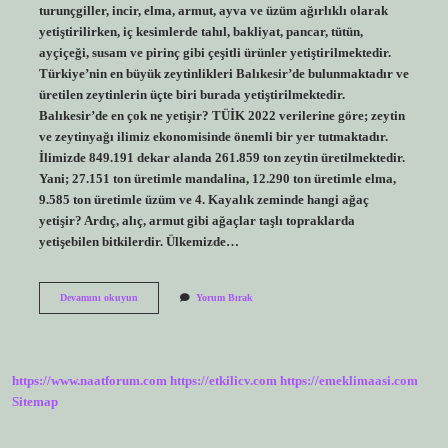
turunçgiller, incir, elma, armut, ayva ve üzüm ağırlıklı olarak
yetiştirilirken, iç kesimlerde tahıl, bakliyat, pancar, tütün,
ayçiçeği, susam ve pirinç gibi çeşitli ürünler yetiştirilmektedir.
Türkiye’nin en büyük zeytinlikleri Balıkesir’de bulunmaktadır ve
üretilen zeytinlerin üçte biri burada yetiştirilmektedir.
Balıkesir’de en çok ne yetişir? TÜİK 2022 verilerine göre; zeytin
ve zeytinyağı ilimiz ekonomisinde önemli bir yer tutmaktadır.
İlimizde 849.191 dekar alanda 261.859 ton zeytin üretilmektedir.
Yani; 27.151 ton üretimle mandalina, 12.290 ton üretimle elma,
9.585 ton üretimle üzüm ve 4. Kayalık zeminde hangi ağaç
yetişir? Ardıç, alıç, armut gibi ağaçlar taşlı topraklarda
yetişebilen bitkilerdir. Ülkemizde…
Balıkesirde
Devamını okuyun
Yorum Bırak
Hangi
Ağaç
Yetişir
https://www.naatforum.com
https://etkilicv.com
https://emeklimaasi.com
Sitemap