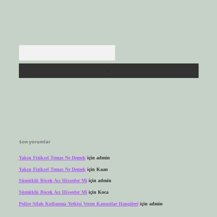
Arama
Son yorumlar
Yakın Fiziksel Temas Ne Demek
için
admin
Yakın Fiziksel Temas Ne Demek
için
Kaan
Sümüklü Böcek Acı Hisseder Mi
için
admin
Sümüklü Böcek Acı Hisseder Mi
için
Koca
Polise Silah Kullanma Yetkisi Veren Kanunlar Hangileri
için
admin