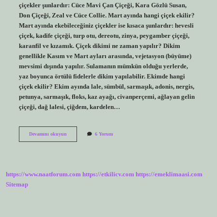
çiçekler şunlardır: Cüce Mavi Çan Çiçeği, Kara Gözlü Susan,
Don Çiçeği, Zeal ve Cüce Collie. Mart ayında hangi çiçek ekilir?
Mart ayında ekebileceğiniz çiçekler ise kısaca şunlardır: hevesli
çiçek, kadife çiçeği, turp otu, dereotu, zinya, peygamber çiçeği,
karanfil ve kızamık. Çiçek dikimi ne zaman yapılır? Dikim
genellikle Kasım ve Mart ayları arasında, vejetasyon (büyüme)
mevsimi dışında yapılır. Sulamanın mümkün olduğu yerlerde,
yaz boyunca örtülü fidelerle dikim yapılabilir. Ekimde hangi
çiçek ekilir? Ekim ayında lale, sümbül, sarmaşık, adonis, nergis,
petunya, sarmaşık, floks, kaz ayağı, civanperçemi, ağlayan gelin
çiçeği, dağ lalesi, çiğdem, kardelen…
Çiçek
Devamını okuyun
6 Yorum
Dikimi
Hangi
Ayda
Yapılır
https://www.naatforum.com
https://etkilicv.com
https://emeklimaasi.com
Sitemap