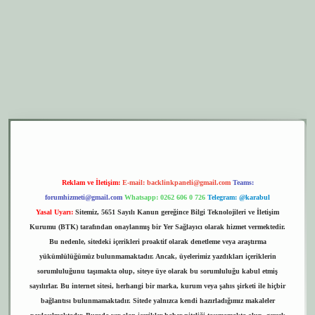
er.xyz
elexbet giriş
Reklam ve İletişim:
E-mail:
backlinkpaneli@gmail.com
Teams:
forumhizmeti@gmail.com
Whatsapp: 0262 606 0 726
Telegram: @karabul
Yasal Uyarı:
Sitemiz, 5651 Sayılı Kanun gereğince Bilgi Teknolojileri ve İletişim
Kurumu (BTK) tarafından onaylanmış bir Yer Sağlayıcı olarak hizmet vermektedir.
Bu nedenle, sitedeki içerikleri proaktif olarak denetleme veya araştırma
yükümlülüğümüz bulunmamaktadır. Ancak, üyelerimiz yazdıkları içeriklerin
sorumluluğunu taşımakta olup, siteye üye olarak bu sorumluluğu kabul etmiş
sayılırlar. Bu internet sitesi, herhangi bir marka, kurum veya şahıs şirketi ile hiçbir
bağlantısı bulunmamaktadır. Sitede yalnızca kendi hazırladığımız makaleler