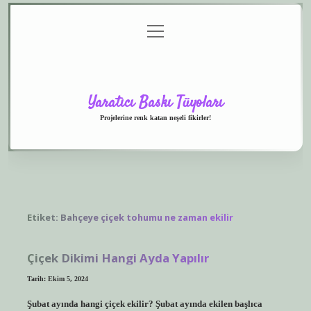
menüyü
Anasayfa
Gizlilik
Yasal
Hakkımızda
aç
Politikası
Uyarı
Yaratıcı Baskı Tüyoları
Projelerine renk katan neşeli fikirler!
Etiket:
Bahçeye çiçek tohumu ne zaman ekilir
Çiçek Dikimi Hangi Ayda Yapılır
Tarih: Ekim 5, 2024
Şubat ayında hangi çiçek ekilir? Şubat ayında ekilen başlıca