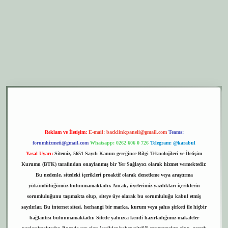
yeni giriş
betexper.xyz
elexbet giriş
Reklam ve İletişim:
E-mail:
backlinkpaneli@gmail.com
Teams:
forumhizmeti@gmail.com
Whatsapp: 0262 606 0 726
Telegram: @karabul
Yasal Uyarı:
Sitemiz, 5651 Sayılı Kanun gereğince Bilgi Teknolojileri ve İletişim
Kurumu (BTK) tarafından onaylanmış bir Yer Sağlayıcı olarak hizmet vermektedir.
Bu nedenle, sitedeki içerikleri proaktif olarak denetleme veya araştırma
yükümlülüğümüz bulunmamaktadır. Ancak, üyelerimiz yazdıkları içeriklerin
sorumluluğunu taşımakta olup, siteye üye olarak bu sorumluluğu kabul etmiş
sayılırlar. Bu internet sitesi, herhangi bir marka, kurum veya şahıs şirketi ile hiçbir
bağlantısı bulunmamaktadır. Sitede yalnızca kendi hazırladığımız makaleler