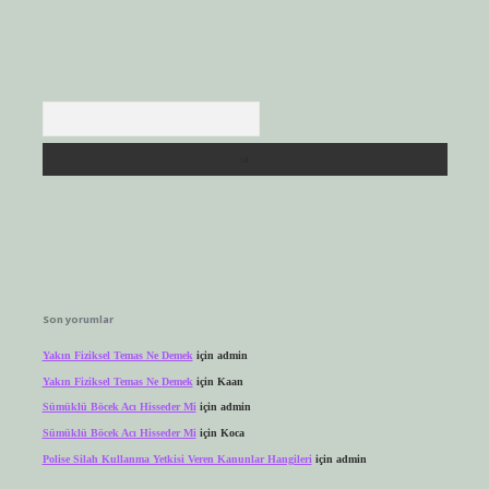
Arama
Son yorumlar
Yakın Fiziksel Temas Ne Demek
için
admin
Yakın Fiziksel Temas Ne Demek
için
Kaan
Sümüklü Böcek Acı Hisseder Mi
için
admin
Sümüklü Böcek Acı Hisseder Mi
için
Koca
Polise Silah Kullanma Yetkisi Veren Kanunlar Hangileri
için
admin