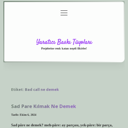
menüyü
Anasayfa
Gizlilik
Yasal
Hakkımızda
aç
Politikası
Uyarı
Yaratıcı Baskı Tüyoları
Projelerine renk katan neşeli fikirler!
Etiket:
Bad call ne demek
Sad Pare Kılmak Ne Demek
Tarih: Ekim 6, 2024
Sad pâre ne demek? meh-pâre: ay parçası, yek-pâre: bir parça,