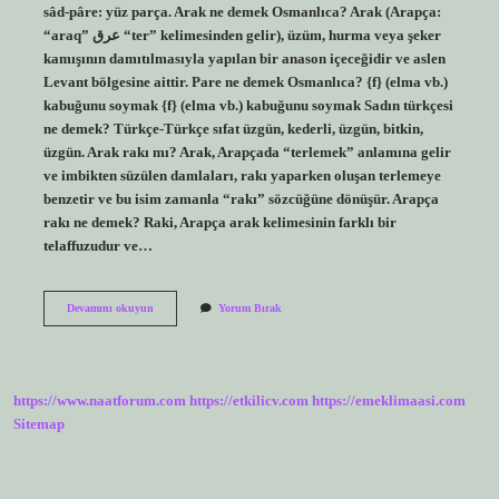
sâd-pâre: yüz parça. Arak ne demek Osmanlıca? Arak (Arapça:
“araq” ﻋﺮﻕ “ter” kelimesinden gelir), üzüm, hurma veya şeker
kamışının damıtılmasıyla yapılan bir anason içeceğidir ve aslen
Levant bölgesine aittir. Pare ne demek Osmanlıca? {f} (elma vb.)
kabuğunu soymak {f} (elma vb.) kabuğunu soymak Sadın türkçesi
ne demek? Türkçe-Türkçe sıfat üzgün, kederli, üzgün, bitkin,
üzgün. Arak rakı mı? Arak, Arapçada “terlemek” anlamına gelir
ve imbikten süzülen damlaları, rakı yaparken oluşan terlemeye
benzetir ve bu isim zamanla “rakı” sözcüğüne dönüşür. Arapça
rakı ne demek? Raki, Arapça arak kelimesinin farklı bir
telaffuzudur ve…
Sad
Devamını okuyun
Yorum Bırak
Pare
Kılmak
Ne
Demek
https://www.naatforum.com
https://etkilicv.com
https://emeklimaasi.com
Sitemap