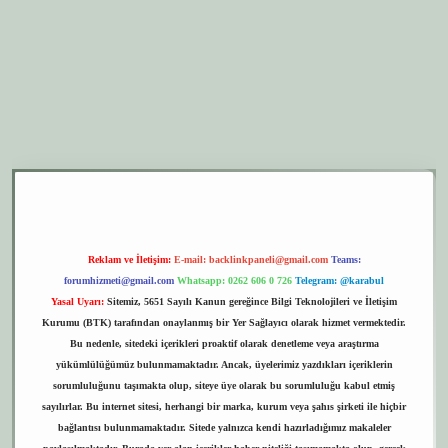
er.xyz
elexbet giriş
Reklam ve İletişim:
E-mail:
backlinkpaneli@gmail.com
Teams:
forumhizmeti@gmail.com
Whatsapp: 0262 606 0 726
Telegram: @karabul
Yasal Uyarı:
Sitemiz, 5651 Sayılı Kanun gereğince Bilgi Teknolojileri ve İletişim
Kurumu (BTK) tarafından onaylanmış bir Yer Sağlayıcı olarak hizmet vermektedir.
Bu nedenle, sitedeki içerikleri proaktif olarak denetleme veya araştırma
yükümlülüğümüz bulunmamaktadır. Ancak, üyelerimiz yazdıkları içeriklerin
sorumluluğunu taşımakta olup, siteye üye olarak bu sorumluluğu kabul etmiş
sayılırlar. Bu internet sitesi, herhangi bir marka, kurum veya şahıs şirketi ile hiçbir
bağlantısı bulunmamaktadır. Sitede yalnızca kendi hazırladığımız makaleler