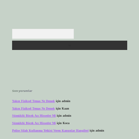
Arama
Son yorumlar
Yakın Fiziksel Temas Ne Demek
için
admin
Yakın Fiziksel Temas Ne Demek
için
Kaan
Sümüklü Böcek Acı Hisseder Mi
için
admin
Sümüklü Böcek Acı Hisseder Mi
için
Koca
Polise Silah Kullanma Yetkisi Veren Kanunlar Hangileri
için
admin