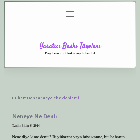
menüyü
Anasayfa
Gizlilik
Yasal
Hakkımızda
aç
Politikası
Uyarı
Yaratıcı Baskı Tüyoları
Projelerine renk katan neşeli fikirler!
Etiket:
Babaanneye ebe denir mi
Neneye Ne Denir
Tarih: Ekim 6, 2024
Nene diye kime denir? Büyükanne veya büyükanne, bir babanın