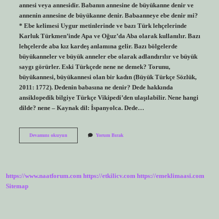
annesi veya annesidir. Babanın annesine de büyükanne denir ve
annenin annesine de büyükanne denir. Babaanneye ebe denir mi?
* Ebe kelimesi Uygur metinlerinde ve bazı Türk lehçelerinde
Karluk Türkmen’inde Apa ve Oğuz’da Aba olarak kullanılır. Bazı
lehçelerde aba kız kardeş anlamına gelir. Bazı bölgelerde
büyükanneler ve büyük anneler ebe olarak adlandırılır ve büyük
saygı görürler. Eski Türkçede nene ne demek? Torunu,
büyükannesi, büyükannesi olan bir kadın (Büyük Türkçe Sözlük,
2011: 1772). Dedenin babasına ne denir? Dede hakkında
ansiklopedik bilgiye Türkçe Vikipedi’den ulaşılabilir. Nene hangi
dilde? nene – Kaynak dil: İspanyolca. Dede…
Neneye
Devamını okuyun
Yorum Bırak
Ne
Denir
https://www.naatforum.com
https://etkilicv.com
https://emeklimaasi.com
Sitemap