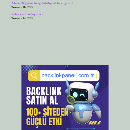
Adana Otogarına hangi belediye otobüsü gider ?
Temmuz 16, 2026
Kotan nedir Wikipedia ?
Temmuz 14, 2026