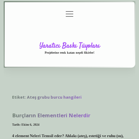
menüyü
Anasayfa
Gizlilik
Yasal
Hakkımızda
aç
Politikası
Uyarı
Yaratıcı Baskı Tüyoları
Projelerine renk katan neşeli fikirler!
Etiket:
Ateş grubu burcu hangileri
Burçların Elementleri Nelerdir
Tarih: Ekim 6, 2024
4 element Neleri Temsil eder? Ahlakı (ateş), estetiği ve ruhu (su),