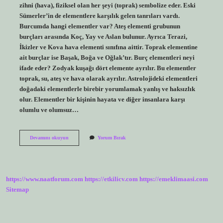
zihni (hava), fiziksel olan her şeyi (toprak) sembolize eder. Eski
Sümerler’in de elementlere karşılık gelen tanrıları vardı.
Burcumda hangi elementler var? Ateş elementi grubunun
burçları arasında Koç, Yay ve Aslan bulunur. Ayrıca Terazi,
İkizler ve Kova hava elementi sınıfına aittir. Toprak elementine
ait burçlar ise Başak, Boğa ve Oğlak’tır. Burç elementleri neyi
ifade eder? Zodyak kuşağı dört elemente ayrılır. Bu elementler
toprak, su, ateş ve hava olarak ayrılır. Astrolojideki elementleri
doğadaki elementlerle birebir yorumlamak yanlış ve haksızlık
olur. Elementler bir kişinin hayata ve diğer insanlara karşı
olumlu ve olumsuz…
Burçların
Devamını okuyun
Yorum Bırak
Elementleri
Nelerdir
https://www.naatforum.com
https://etkilicv.com
https://emeklimaasi.com
Sitemap