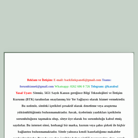
exper.xyz
elexbet giriş
Reklam ve İletişim:
E-mail:
backlinkpaneli@gmail.com
Teams:
forumhizmeti@gmail.com
Whatsapp: 0262 606 0 726
Telegram: @karabul
Yasal Uyarı:
Sitemiz, 5651 Sayılı Kanun gereğince Bilgi Teknolojileri ve İletişim
Kurumu (BTK) tarafından onaylanmış bir Yer Sağlayıcı olarak hizmet vermektedir.
Bu nedenle, sitedeki içerikleri proaktif olarak denetleme veya araştırma
yükümlülüğümüz bulunmamaktadır. Ancak, üyelerimiz yazdıkları içeriklerin
sorumluluğunu taşımakta olup, siteye üye olarak bu sorumluluğu kabul etmiş
sayılırlar. Bu internet sitesi, herhangi bir marka, kurum veya şahıs şirketi ile hiçbir
bağlantısı bulunmamaktadır. Sitede yalnızca kendi hazırladığımız makaleler