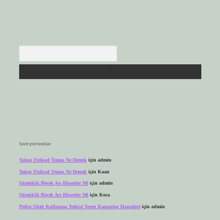
Arama
Son yorumlar
Yakın Fiziksel Temas Ne Demek
için
admin
Yakın Fiziksel Temas Ne Demek
için
Kaan
Sümüklü Böcek Acı Hisseder Mi
için
admin
Sümüklü Böcek Acı Hisseder Mi
için
Koca
Polise Silah Kullanma Yetkisi Veren Kanunlar Hangileri
için
admin