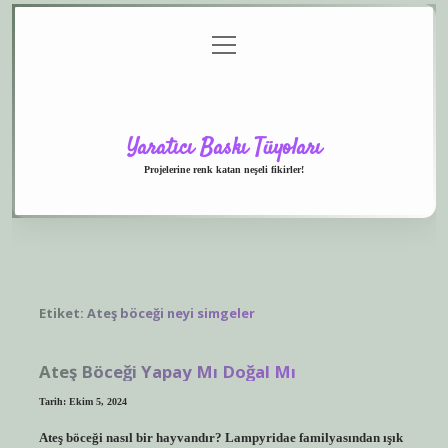
menüyü
Anasayfa
Gizlilik
Yasal
Hakkımızda
aç
Politikası
Uyarı
Yaratıcı Baskı Tüyoları
Projelerine renk katan neşeli fikirler!
Etiket:
Ateş böceği neyi simgeler
Ateş Böceği Yapay Mı Doğal Mı
Tarih: Ekim 5, 2024
Ateş böceği nasıl bir hayvandır? Lampyridae familyasından ışık