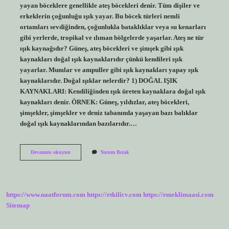
yayan böceklere genellikle ateş böcekleri denir. Tüm dişiler ve
erkeklerin çoğunluğu ışık yayar. Bu böcek türleri nemli
ortamları sevdiğinden, çoğunlukla bataklıklar veya su kenarları
gibi yerlerde, tropikal ve ılıman bölgelerde yaşarlar. Ateş ne tür
ışık kaynağıdır? Güneş, ateş böcekleri ve şimşek gibi ışık
kaynakları doğal ışık kaynaklarıdır çünkü kendileri ışık
yayarlar. Mumlar ve ampuller gibi ışık kaynakları yapay ışık
kaynaklarıdır. Doğal ışıklar nelerdir? 1) DOĞAL IŞIK
KAYNAKLARI: Kendiliğinden ışık üreten kaynaklara doğal ışık
kaynakları denir. ÖRNEK: Güneş, yıldızlar, ateş böcekleri,
şimşekler, şimşekler ve deniz tabanında yaşayan bazı balıklar
doğal ışık kaynaklarından bazılarıdır.…
Ateş
Devamını okuyun
Yorum Bırak
Böceği
Yapay
Mı
Doğal
Mı
https://www.naatforum.com
https://etkilicv.com
https://emeklimaasi.com
Sitemap