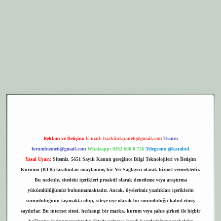
r.xyz
elexbet giriş
Reklam ve İletişim:
E-mail:
backlinkpaneli@gmail.com
Teams:
forumhizmeti@gmail.com
Whatsapp: 0262 606 0 726
Telegram: @karabul
Yasal Uyarı:
Sitemiz, 5651 Sayılı Kanun gereğince Bilgi Teknolojileri ve İletişim
Kurumu (BTK) tarafından onaylanmış bir Yer Sağlayıcı olarak hizmet vermektedir.
Bu nedenle, sitedeki içerikleri proaktif olarak denetleme veya araştırma
yükümlülüğümüz bulunmamaktadır. Ancak, üyelerimiz yazdıkları içeriklerin
sorumluluğunu taşımakta olup, siteye üye olarak bu sorumluluğu kabul etmiş
sayılırlar. Bu internet sitesi, herhangi bir marka, kurum veya şahıs şirketi ile hiçbir