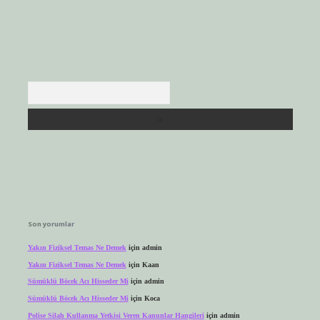
Arama
Son yorumlar
Yakın Fiziksel Temas Ne Demek
için
admin
Yakın Fiziksel Temas Ne Demek
için
Kaan
Sümüklü Böcek Acı Hisseder Mi
için
admin
Sümüklü Böcek Acı Hisseder Mi
için
Koca
Polise Silah Kullanma Yetkisi Veren Kanunlar Hangileri
için
admin