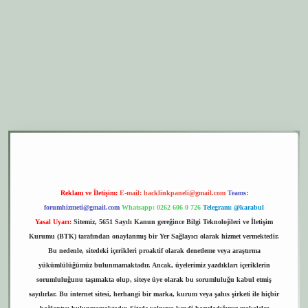
er.xyz
elexbet giriş
Reklam ve İletişim:
E-mail:
backlinkpaneli@gmail.com
Teams:
forumhizmeti@gmail.com
Whatsapp: 0262 606 0 726
Telegram: @karabul
Yasal Uyarı:
Sitemiz, 5651 Sayılı Kanun gereğince Bilgi Teknolojileri ve İletişim
Kurumu (BTK) tarafından onaylanmış bir Yer Sağlayıcı olarak hizmet vermektedir.
Bu nedenle, sitedeki içerikleri proaktif olarak denetleme veya araştırma
yükümlülüğümüz bulunmamaktadır. Ancak, üyelerimiz yazdıkları içeriklerin
sorumluluğunu taşımakta olup, siteye üye olarak bu sorumluluğu kabul etmiş
sayılırlar. Bu internet sitesi, herhangi bir marka, kurum veya şahıs şirketi ile hiçbir