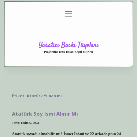
menüyü
Anasayfa
Gizlilik
Yasal
Hakkımızda
aç
Politikası
Uyarı
Yaratıcı Baskı Tüyoları
Projelerine renk katan neşeli fikirler!
Etiket:
Atatürk Yunan mı
Atatürk Soy Ismi Alınır Mı
Tarih: Ekim 6, 2024
Atatürk soyadı alınabilir mi? İsmet İnönü ve 22 arkadaşının 24