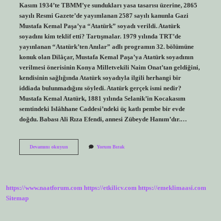
Kasım 1934’te TBMM’ye sundukları yasa tasarısı üzerine, 2865
sayılı Resmi Gazete’de yayımlanan 2587 sayılı kanunla Gazi
Mustafa Kemal Paşa’ya “Atatürk” soyadı verildi. Atatürk
soyadını kim teklif etti? Tartışmalar. 1979 yılında TRT’de
yayınlanan “Atatürk’ten Anılar” adlı programın 32. bölümüne
konuk olan Dilâçar, Mustafa Kemal Paşa’ya Atatürk soyadının
verilmesi önerisinin Konya Milletvekili Naim Onat’tan geldiğini,
kendisinin sağlığında Atatürk soyadıyla ilgili herhangi bir
iddiada bulunmadığını söyledi. Atatürk gerçek ismi nedir?
Mustafa Kemal Atatürk, 1881 yılında Selanik’in Kocakasım
semtindeki Islâhhane Caddesi’ndeki üç katlı pembe bir evde
doğdu. Babası Ali Rıza Efendi, annesi Zübeyde Hanım’dır.…
Atatürk
Devamını okuyun
Yorum Bırak
Soy
Ismi
Alınır
Mı
https://www.naatforum.com
https://etkilicv.com
https://emeklimaasi.com
Sitemap