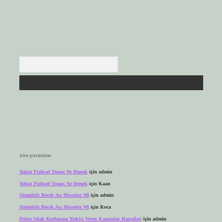
Arama
Son yorumlar
Yakın Fiziksel Temas Ne Demek
için
admin
Yakın Fiziksel Temas Ne Demek
için
Kaan
Sümüklü Böcek Acı Hisseder Mi
için
admin
Sümüklü Böcek Acı Hisseder Mi
için
Koca
Polise Silah Kullanma Yetkisi Veren Kanunlar Hangileri
için
admin