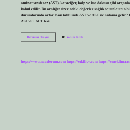
aminotransferaz (AST), karaciğer, kalp ve kas dokusu gibi organla
kabul edilir. Bu aralığın üzerindeki değerler sağlık sorunlarının bir
durumlarında artar. Kan tahlilinde AST ve ALT ne anlama gelir? 
AST’dir. ALT testi…
Ast
Devamını okuyun
Yorum Bırak
Alt
Oranı
Neyi
Ifade
Eder
https://www.naatforum.com
https://etkilicv.com
https://emeklimaas