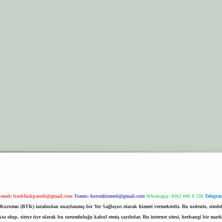
-mail:
backlinkpaneli@gmail.com
Teams:
forumhizmeti@gmail.com
Whatsapp: 0262 606 0 726
Telegra
im Kurumu (BTK) tarafından onaylanmış bir Yer Sağlayıcı olarak hizmet vermektedir. Bu nedenle, sited
 olup, siteye üye olarak bu sorumluluğu kabul etmiş sayılırlar. Bu internet sitesi, herhangi bir mark