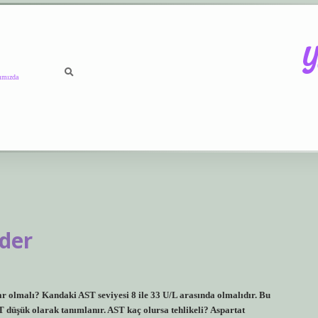
Y
ımızda
Eder
 olmalı? Kandaki AST seviyesi 8 ile 33 U/L arasında olmalıdır. Bu
T düşük olarak tanımlanır. AST kaç olursa tehlikeli? Aspartat