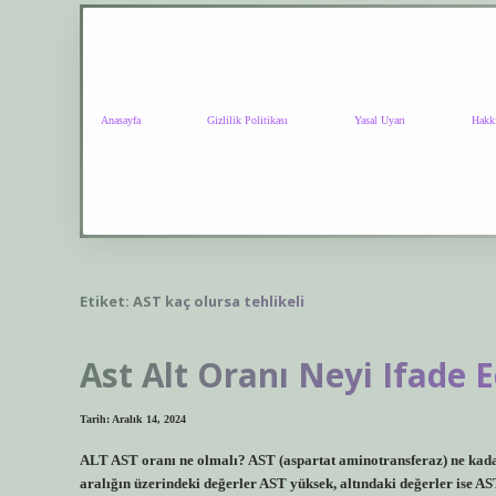
Anasayfa
Gizlilik Politikası
Yasal Uyarı
Hakk
Etiket:
AST kaç olursa tehlikeli
Ast Alt Oranı Neyi Ifade 
Tarih: Aralık 14, 2024
ALT AST oranı ne olmalı? AST (aspartat aminotransferaz) ne kadar
aralığın üzerindeki değerler AST yüksek, altındaki değerler ise AS