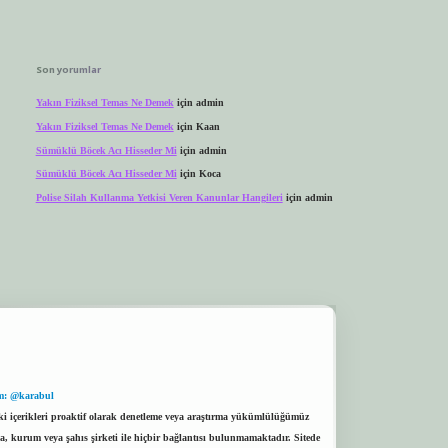
Son yorumlar
Yakın Fiziksel Temas Ne Demek
için
admin
Yakın Fiziksel Temas Ne Demek
için
Kaan
Sümüklü Böcek Acı Hisseder Mi
için
admin
Sümüklü Böcek Acı Hisseder Mi
için
Koca
Polise Silah Kullanma Yetkisi Veren Kanunlar Hangileri
için
admin
m: @karabul
eki içerikleri proaktif olarak denetleme veya araştırma yükümlülüğümüz
a, kurum veya şahıs şirketi ile hiçbir bağlantısı bulunmamaktadır. Sitede