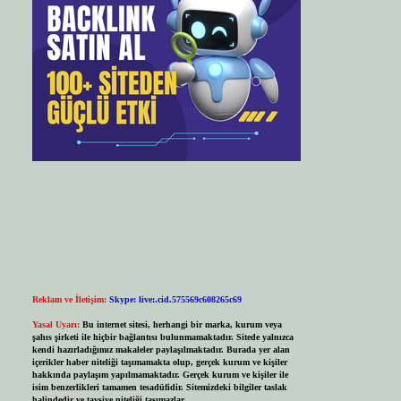
Reklam ve İletişim:
Skype: live:.cid.575569c608265c69
Yasal Uyarı:
Bu internet sitesi, herhangi bir marka, kurum veya
şahıs şirketi ile hiçbir bağlantısı bulunmamaktadır. Sitede yalnızca
kendi hazırladığımız makaleler paylaşılmaktadır. Burada yer alan
içerikler haber niteliği taşımamakta olup, gerçek kurum ve kişiler
hakkında paylaşım yapılmamaktadır. Gerçek kurum ve kişiler ile
isim benzerlikleri tamamen tesadüfidir. Sitemizdeki bilgiler taslak
halindedir ve tavsiye niteliği taşımazlar.