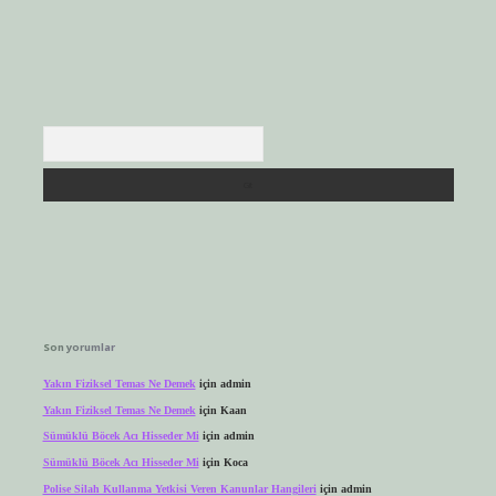
Arama
Son yorumlar
Yakın Fiziksel Temas Ne Demek
için
admin
Yakın Fiziksel Temas Ne Demek
için
Kaan
Sümüklü Böcek Acı Hisseder Mi
için
admin
Sümüklü Böcek Acı Hisseder Mi
için
Koca
Polise Silah Kullanma Yetkisi Veren Kanunlar Hangileri
için
admin