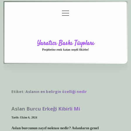
menüyü
Anasayfa
Gizlilik
Yasal
Hakkımızda
aç
Politikası
Uyarı
Yaratıcı Baskı Tüyoları
Projelerine renk katan neşeli fikirler!
Etiket:
Aslanın en belirgin özelliği nedir
Aslan Burcu Erkeği Kibirli Mi
Tarih: Ekim 6, 2024
Aslan burcunun zayıf noktası nedir? Aslanların genel