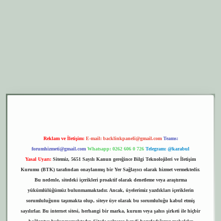
er.xyz
elexbet giriş
Reklam ve İletişim:
E-mail:
backlinkpaneli@gmail.com
Teams:
forumhizmeti@gmail.com
Whatsapp: 0262 606 0 726
Telegram: @karabul
Yasal Uyarı:
Sitemiz, 5651 Sayılı Kanun gereğince Bilgi Teknolojileri ve İletişim
Kurumu (BTK) tarafından onaylanmış bir Yer Sağlayıcı olarak hizmet vermektedir.
Bu nedenle, sitedeki içerikleri proaktif olarak denetleme veya araştırma
yükümlülüğümüz bulunmamaktadır. Ancak, üyelerimiz yazdıkları içeriklerin
sorumluluğunu taşımakta olup, siteye üye olarak bu sorumluluğu kabul etmiş
sayılırlar. Bu internet sitesi, herhangi bir marka, kurum veya şahıs şirketi ile hiçbir