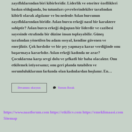
zayıflıklarından biri kibirleridir. Liderlik ve otoriter özellikleri
baskın olduğunda, bu tutumları çevrelerindekiler tarafından
kibirli olarak algılanır ve bu nedenle Aslan burcunun
zayıflıklarından biridir. Aslan burcu erkeği nasıl bir karaktere
sahiptir? Aslan burcu erkeği doğuştan bir liderdir ve cazibesi
sayesinde etrafında bir düzine insan toplayabilir. Güneş
tarafından yönetilen bu adam sosyal, kendine güvenen ve
enerjiktir. Çok hırslıdır ve bir şey yapmaya karar verdiğinde onu
başarmaya kararlıdır. Aslan erkeği kadında ne arar?
Çocuklarına karşı sevgi dolu ve şefkatli bir baba olacaktır. Onu
etkilemek istiyorsanız; onu geri planda tutabilen ve
sorumluluklarının farkında olan kadınlardan hoşlanır. En…
Aslan
Devamını okuyun
Yorum Bırak
Burcu
Erkeği
Kibirli
Mi
https://www.naatforum.com
https://etkilicv.com
https://emeklimaasi.com
Sitemap