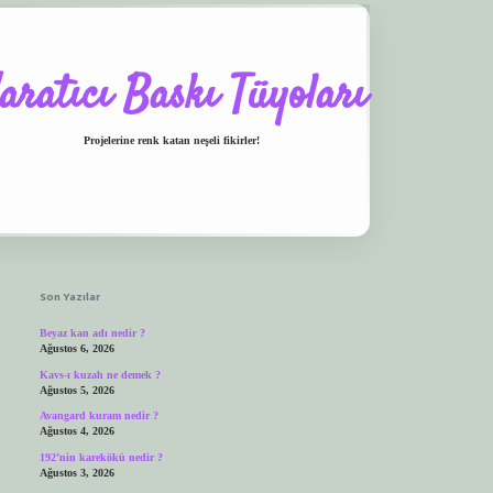
aratıcı Baskı Tüyoları
Projelerine renk katan neşeli fikirler!
Sidebar
ilbet.casino
ilbet giriş yapamıyorum
ilbet yeni giriş
betexper.xyz
elexbet giriş
Son Yazılar
Beyaz kan adı nedir ?
Ağustos 6, 2026
Kavs-ı kuzah ne demek ?
Ağustos 5, 2026
Avangard kuram nedir ?
Ağustos 4, 2026
192’nin karekökü nedir ?
Ağustos 3, 2026