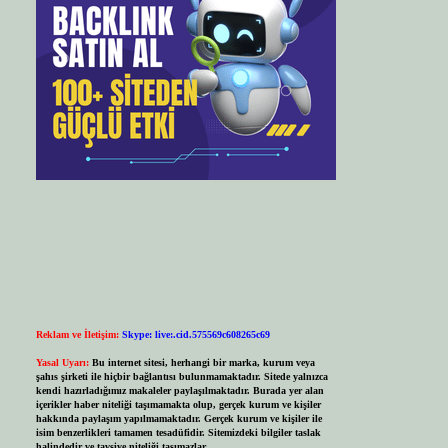
Reklam ve İletişim:
Skype: live:.cid.575569c608265c69
Yasal Uyarı:
Bu internet sitesi, herhangi bir marka, kurum veya
şahıs şirketi ile hiçbir bağlantısı bulunmamaktadır. Sitede yalnızca
kendi hazırladığımız makaleler paylaşılmaktadır. Burada yer alan
içerikler haber niteliği taşımamakta olup, gerçek kurum ve kişiler
hakkında paylaşım yapılmamaktadır. Gerçek kurum ve kişiler ile
isim benzerlikleri tamamen tesadüfidir. Sitemizdeki bilgiler taslak
halindedir ve tavsiye niteliği taşımazlar.