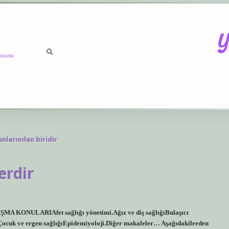
Y
ımızda
https://betci.co/
vdcasino
unlarından biridir
erdir
A KONULARIAfet sağlığı yönetimi.Ağız ve diş sağlığıBulaşıcı
ğıÇocuk ve ergen sağlığıEpidemiyoloji.Diğer makaleler… Aşağıdakilerden