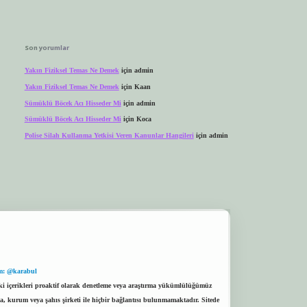
Son yorumlar
Yakın Fiziksel Temas Ne Demek
için
admin
Yakın Fiziksel Temas Ne Demek
için
Kaan
Sümüklü Böcek Acı Hisseder Mi
için
admin
Sümüklü Böcek Acı Hisseder Mi
için
Koca
Polise Silah Kullanma Yetkisi Veren Kanunlar Hangileri
için
admin
m: @karabul
eki içerikleri proaktif olarak denetleme veya araştırma yükümlülüğümüz
a, kurum veya şahıs şirketi ile hiçbir bağlantısı bulunmamaktadır. Sitede