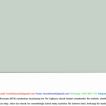
-mail:
backlinkpaneli@gmail.com
Teams:
forumhizmeti@gmail.com
Whatsapp: 0262 606 0 726
Telegra
im Kurumu (BTK) tarafından onaylanmış bir Yer Sağlayıcı olarak hizmet vermektedir. Bu nedenle, sited
 olup, siteye üye olarak bu sorumluluğu kabul etmiş sayılırlar. Bu internet sitesi, herhangi bir mark