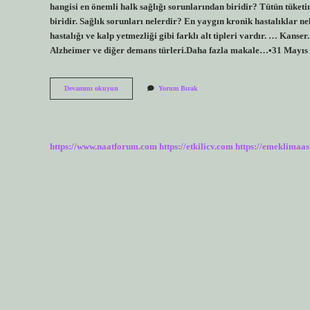
hangisi en önemli halk sağlığı sorunlarından biridir? Tütün tüketi
biridir. Sağlık sorunları nelerdir? En yaygın kronik hastalıklar n
hastalığı ve kalp yetmezliği gibi farklı alt tipleri vardır. … Ka
Alzheimer ve diğer demans türleri.Daha fazla makale…•31 Mayıs 2
Halk
Devamını okuyun
Yorum Bırak
Sağlığı
Sorunları
Nelerdir
https://www.naatforum.com
https://etkilicv.com
https://emeklimaas