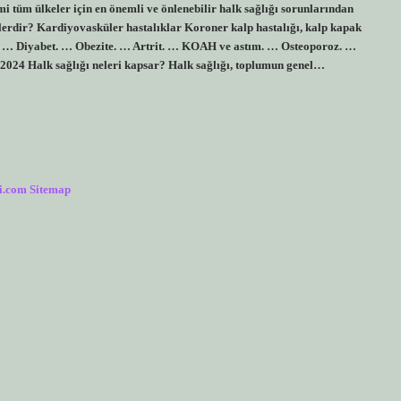
mi tüm ülkeler için en önemli ve önlenebilir halk sağlığı sorunlarından
elerdir? Kardiyovasküler hastalıklar Koroner kalp hastalığı, kalp kapak
nser. … Diyabet. … Obezite. … Artrit. … KOAH ve astım. … Osteoporoz. …
024 Halk sağlığı neleri kapsar? Halk sağlığı, toplumun genel…
i.com
Sitemap