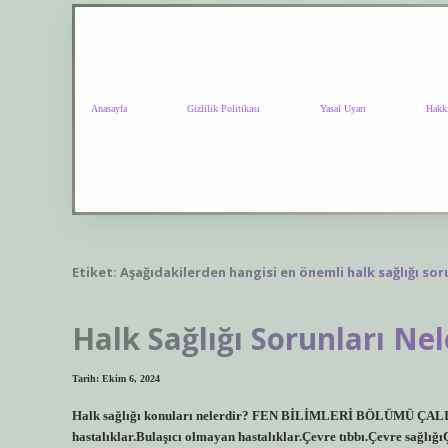
Anasayfa
Gizlilik Politikası
Yasal Uyarı
Hakk
Etiket:
Aşağıdakilerden hangisi en önemli halk sağlığı sor
Halk Sağlığı Sorunları Nel
Tarih: Ekim 6, 2024
Halk sağlığı konuları nelerdir? FEN BİLİMLERİ BÖLÜMÜ ÇALIŞM
hastalıklar.Bulaşıcı olmayan hastalıklar.Çevre tıbbı.Çevre sağlı