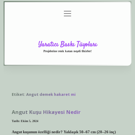
menüyü
Anasayfa
Gizlilik
Yasal
Hakkımızda
aç
Politikası
Uyarı
Yaratıcı Baskı Tüyoları
Projelerine renk katan neşeli fikirler!
Etiket:
Angut demek hakaret mi
Angut Kuşu Hikayesi Nedir
Tarih: Ekim 5, 2024
Angut kuşunun özelliği nedir? Yaklaşık 50–67 cm (20–26 inç)