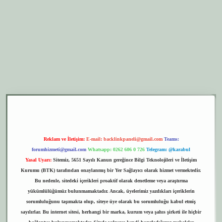
er.xyz
elexbet giriş
Reklam ve İletişim:
E-mail:
backlinkpaneli@gmail.com
Teams:
forumhizmeti@gmail.com
Whatsapp: 0262 606 0 726
Telegram: @karabul
Yasal Uyarı:
Sitemiz, 5651 Sayılı Kanun gereğince Bilgi Teknolojileri ve İletişim
Kurumu (BTK) tarafından onaylanmış bir Yer Sağlayıcı olarak hizmet vermektedir.
Bu nedenle, sitedeki içerikleri proaktif olarak denetleme veya araştırma
yükümlülüğümüz bulunmamaktadır. Ancak, üyelerimiz yazdıkları içeriklerin
sorumluluğunu taşımakta olup, siteye üye olarak bu sorumluluğu kabul etmiş
sayılırlar. Bu internet sitesi, herhangi bir marka, kurum veya şahıs şirketi ile hiçbir