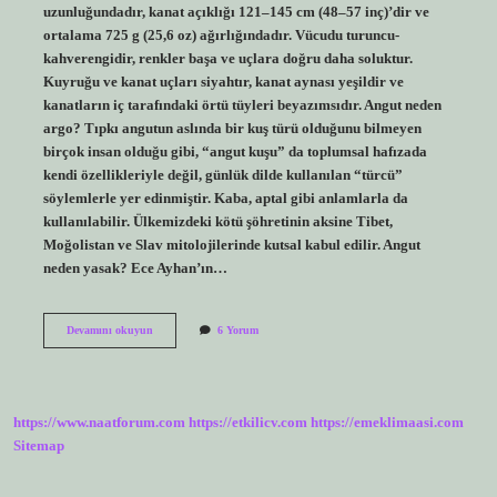
uzunluğundadır, kanat açıklığı 121–145 cm (48–57 inç)’dir ve
ortalama 725 g (25,6 oz) ağırlığındadır. Vücudu turuncu-
kahverengidir, renkler başa ve uçlara doğru daha soluktur.
Kuyruğu ve kanat uçları siyahtır, kanat aynası yeşildir ve
kanatların iç tarafındaki örtü tüyleri beyazımsıdır. Angut neden
argo? Tıpkı angutun aslında bir kuş türü olduğunu bilmeyen
birçok insan olduğu gibi, “angut kuşu” da toplumsal hafızada
kendi özellikleriyle değil, günlük dilde kullanılan “türcü”
söylemlerle yer edinmiştir. Kaba, aptal gibi anlamlarla da
kullanılabilir. Ülkemizdeki kötü şöhretinin aksine Tibet,
Moğolistan ve Slav mitolojilerinde kutsal kabul edilir. Angut
neden yasak? Ece Ayhan’ın…
Angut
Devamını okuyun
6 Yorum
Kuşu
Hikayesi
Nedir
https://www.naatforum.com
https://etkilicv.com
https://emeklimaasi.com
Sitemap