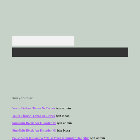
Arama
Son yorumlar
Yakın Fiziksel Temas Ne Demek
için
admin
Yakın Fiziksel Temas Ne Demek
için
Kaan
Sümüklü Böcek Acı Hisseder Mi
için
admin
Sümüklü Böcek Acı Hisseder Mi
için
Koca
Polise Silah Kullanma Yetkisi Veren Kanunlar Hangileri
için
admin