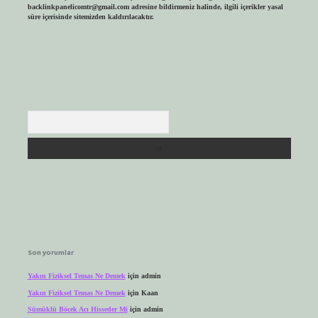
backlinkpanelicomtr@gmail.com
adresine bildirmeniz halinde, ilgili içerikler yasal
süre içerisinde sitemizden kaldırılacaktır.
Arama
Son yorumlar
Yakın Fiziksel Temas Ne Demek
için
admin
Yakın Fiziksel Temas Ne Demek
için
Kaan
Sümüklü Böcek Acı Hisseder Mi
için
admin