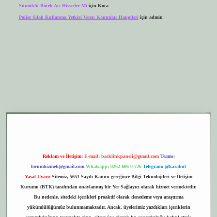
Sümüklü Böcek Acı Hisseder Mi
için
Koca
Polise Silah Kullanma Yetkisi Veren Kanunlar Hangileri
için
admin
r.xyz
elexbet giriş
Reklam ve İletişim:
E-mail:
backlinkpaneli@gmail.com
Teams:
forumhizmeti@gmail.com
Whatsapp: 0262 606 0 726
Telegram: @karabul
Yasal Uyarı:
Sitemiz, 5651 Sayılı Kanun gereğince Bilgi Teknolojileri ve İletişim
Kurumu (BTK) tarafından onaylanmış bir Yer Sağlayıcı olarak hizmet vermektedir.
Bu nedenle, sitedeki içerikleri proaktif olarak denetleme veya araştırma
yükümlülüğümüz bulunmamaktadır. Ancak, üyelerimiz yazdıkları içeriklerin