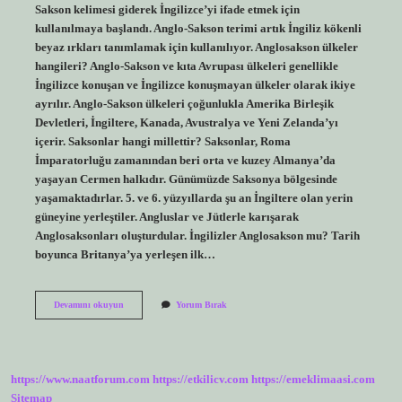
Sakson kelimesi giderek İngilizce’yi ifade etmek için
kullanılmaya başlandı. Anglo-Sakson terimi artık İngiliz kökenli
beyaz ırkları tanımlamak için kullanılıyor. Anglosakson ülkeler
hangileri? Anglo-Sakson ve kıta Avrupası ülkeleri genellikle
İngilizce konuşan ve İngilizce konuşmayan ülkeler olarak ikiye
ayrılır. Anglo-Sakson ülkeleri çoğunlukla Amerika Birleşik
Devletleri, İngiltere, Kanada, Avustralya ve Yeni Zelanda’yı
içerir. Saksonlar hangi millettir? Saksonlar, Roma
İmparatorluğu zamanından beri orta ve kuzey Almanya’da
yaşayan Cermen halkıdır. Günümüzde Saksonya bölgesinde
yaşamaktadırlar. 5. ve 6. yüzyıllarda şu an İngiltere olan yerin
güneyine yerleştiler. Angluslar ve Jütlerle karışarak
Anglosaksonları oluşturdular. İngilizler Anglosakson mu? Tarih
boyunca Britanya’ya yerleşen ilk…
Amerikalılar
Devamını okuyun
Yorum Bırak
Anglo-
Sakson
Mı
https://www.naatforum.com
https://etkilicv.com
https://emeklimaasi.com
Sitemap