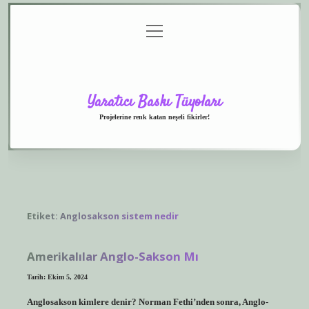
menüyü
Anasayfa
Gizlilik
Yasal
Hakkımızda
aç
Politikası
Uyarı
Yaratıcı Baskı Tüyoları
Projelerine renk katan neşeli fikirler!
Etiket:
Anglosakson sistem nedir
Amerikalılar Anglo-Sakson Mı
Tarih: Ekim 5, 2024
Anglosakson kimlere denir? Norman Fethi’nden sonra, Anglo-