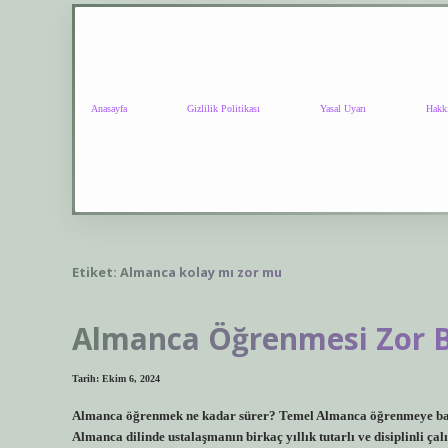
Anasayfa
Gizlilik Politikası
Yasal Uyarı
Hakk
Etiket:
Almanca kolay mı zor mu
Almanca Öğrenmesi Zor Bi
Tarih: Ekim 6, 2024
Almanca öğrenmek ne kadar sürer? Temel Almanca öğrenmeye başlam
Almanca dilinde ustalaşmanın birkaç yıllık tutarlı ve disiplinli ç