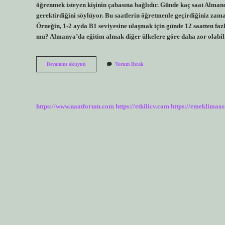
öğrenmek isteyen kişinin çabasına bağlıdır. Günde kaç saat Alman
gerektirdiğini söylüyor. Bu saatlerin öğretmenle geçirdiğiniz zama
Örneğin, 1-2 ayda B1 seviyesine ulaşmak için günde 12 saatten 
mu? Almanya’da eğitim almak diğer ülkelere göre daha zor olabil
Almanca
Devamını okuyun
Yorum Bırak
Öğrenmesi
Zor
Bir
Dil
Mi
https://www.naatforum.com
https://etkilicv.com
https://emeklimaas