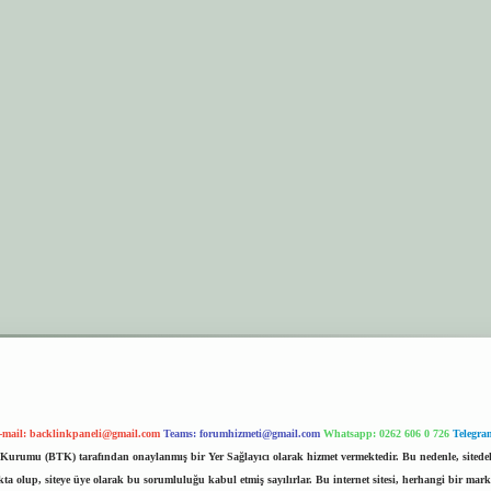
-mail:
backlinkpaneli@gmail.com
Teams:
forumhizmeti@gmail.com
Whatsapp: 0262 606 0 726
Telegra
im Kurumu (BTK) tarafından onaylanmış bir Yer Sağlayıcı olarak hizmet vermektedir. Bu nedenle, sited
 olup, siteye üye olarak bu sorumluluğu kabul etmiş sayılırlar. Bu internet sitesi, herhangi bir mark