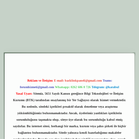
er.xyz
elexbet giriş
Reklam ve İletişim:
E-mail:
backlinkpaneli@gmail.com
Teams:
forumhizmeti@gmail.com
Whatsapp: 0262 606 0 726
Telegram: @karabul
Yasal Uyarı:
Sitemiz, 5651 Sayılı Kanun gereğince Bilgi Teknolojileri ve İletişim
Kurumu (BTK) tarafından onaylanmış bir Yer Sağlayıcı olarak hizmet vermektedir.
Bu nedenle, sitedeki içerikleri proaktif olarak denetleme veya araştırma
yükümlülüğümüz bulunmamaktadır. Ancak, üyelerimiz yazdıkları içeriklerin
sorumluluğunu taşımakta olup, siteye üye olarak bu sorumluluğu kabul etmiş
sayılırlar. Bu internet sitesi, herhangi bir marka, kurum veya şahıs şirketi ile hiçbir
bağlantısı bulunmamaktadır. Sitede yalnızca kendi hazırladığımız makaleler