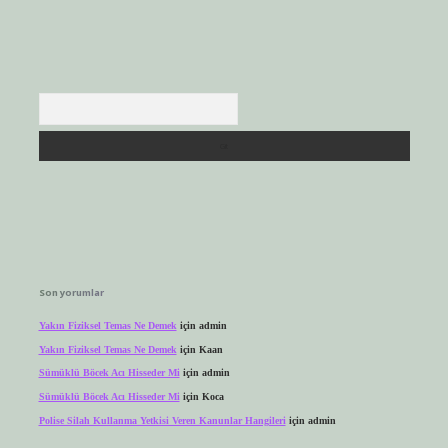
Arama
Son yorumlar
Yakın Fiziksel Temas Ne Demek
için
admin
Yakın Fiziksel Temas Ne Demek
için
Kaan
Sümüklü Böcek Acı Hisseder Mi
için
admin
Sümüklü Böcek Acı Hisseder Mi
için
Koca
Polise Silah Kullanma Yetkisi Veren Kanunlar Hangileri
için
admin