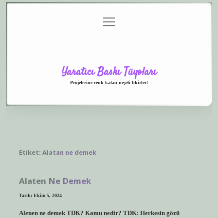
menüyü
Anasayfa
Gizlilik
Yasal
Hakkımızda
aç
Politikası
Uyarı
Yaratıcı Baskı Tüyoları
Projelerine renk katan neşeli fikirler!
Etiket:
Alatan ne demek
Alaten Ne Demek
Tarih: Ekim 5, 2024
Alenen ne demek TDK? Kamu nedir? TDK: Herkesin gözü