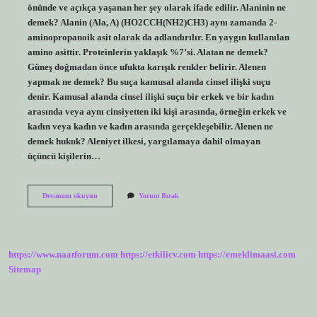
önünde ve açıkça yaşanan her şey olarak ifade edilir. Alaninin ne
demek? Alanin (Ala, A) (HO2CCH(NH2)CH3) aynı zamanda 2-
aminopropanoik asit olarak da adlandırılır. En yaygın kullanılan
amino asittir. Proteinlerin yaklaşık %7’si. Alatan ne demek?
Güneş doğmadan önce ufukta karışık renkler belirir. Alenen
yapmak ne demek? Bu suça kamusal alanda cinsel ilişki suçu
denir. Kamusal alanda cinsel ilişki suçu bir erkek ve bir kadın
arasında veya aynı cinsiyetten iki kişi arasında, örneğin erkek ve
kadın veya kadın ve kadın arasında gerçekleşebilir. Alenen ne
demek hukuk? Aleniyet ilkesi, yargılamaya dahil olmayan
üçüncü kişilerin…
Alaten
Devamını okuyun
Yorum Bırak
Ne
Demek
https://www.naatforum.com
https://etkilicv.com
https://emeklimaasi.com
Sitemap