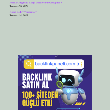
Adana Otogarına hangi belediye otobüsü gider ?
Temmuz 16, 2026
Kotan nedir Wikipedia ?
Temmuz 14, 2026