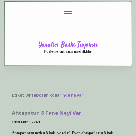
menüyü
Anasayfa
Gizlilik
Yasal
Hakkımızda
aç
Politikası
Uyarı
Yaratıcı Baskı Tüyoları
Projelerine renk katan neşeli fikirler!
Etiket:
Ahtapotun kollarında ne var
Ahtapotun 8 Tane Neyi Var
Tarih: Ekim 15, 2024
Ahtapotların neden 8 kolu vardır? Evet, ahtapotların 8 kolu