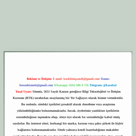
r.xyz
elexbet giriş
Reklam ve İletişim:
E-mail:
backlinkpaneli@gmail.com
Teams:
forumhizmeti@gmail.com
Whatsapp: 0262 606 0 726
Telegram: @karabul
Yasal Uyarı:
Sitemiz, 5651 Sayılı Kanun gereğince Bilgi Teknolojileri ve İletişim
Kurumu (BTK) tarafından onaylanmış bir Yer Sağlayıcı olarak hizmet vermektedir.
Bu nedenle, sitedeki içerikleri proaktif olarak denetleme veya araştırma
yükümlülüğümüz bulunmamaktadır. Ancak, üyelerimiz yazdıkları içeriklerin
sorumluluğunu taşımakta olup, siteye üye olarak bu sorumluluğu kabul etmiş
sayılırlar. Bu internet sitesi, herhangi bir marka, kurum veya şahıs şirketi ile hiçbir
bağlantısı bulunmamaktadır. Sitede yalnızca kendi hazırladığımız makaleler