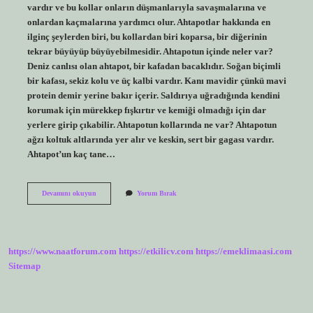
vardır ve bu kollar onların düşmanlarıyla savaşmalarına ve
onlardan kaçmalarına yardımcı olur. Ahtapotlar hakkında en
ilginç şeylerden biri, bu kollardan biri koparsa, bir diğerinin
tekrar büyüyüp büyüyebilmesidir. Ahtapotun içinde neler var?
Deniz canlısı olan ahtapot, bir kafadan bacaklıdır. Soğan biçimli
bir kafası, sekiz kolu ve üç kalbi vardır. Kanı mavidir çünkü mavi
protein demir yerine bakır içerir. Saldırıya uğradığında kendini
korumak için mürekkep fışkırtır ve kemiği olmadığı için dar
yerlere girip çıkabilir. Ahtapotun kollarında ne var? Ahtapotun
ağzı koltuk altlarında yer alır ve keskin, sert bir gagası vardır.
Ahtapot’un kaç tane…
Ahtapotun
Devamını okuyun
Yorum Bırak
8
Tane
Neyi
Var
https://www.naatforum.com
https://etkilicv.com
https://emeklimaasi.com
Sitemap