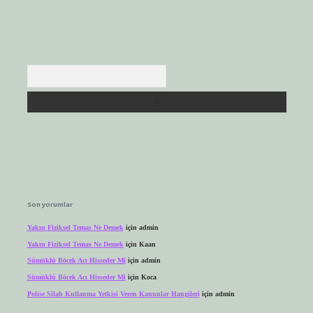
Arama
Son yorumlar
Yakın Fiziksel Temas Ne Demek
için
admin
Yakın Fiziksel Temas Ne Demek
için
Kaan
Sümüklü Böcek Acı Hisseder Mi
için
admin
Sümüklü Böcek Acı Hisseder Mi
için
Koca
Polise Silah Kullanma Yetkisi Veren Kanunlar Hangileri
için
admin