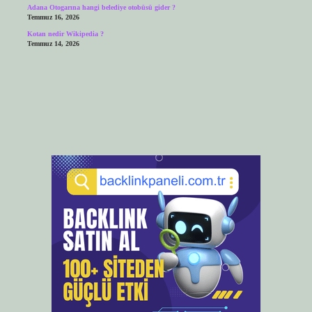
Adana Otogarına hangi belediye otobüsü gider ?
Temmuz 16, 2026
Kotan nedir Wikipedia ?
Temmuz 14, 2026