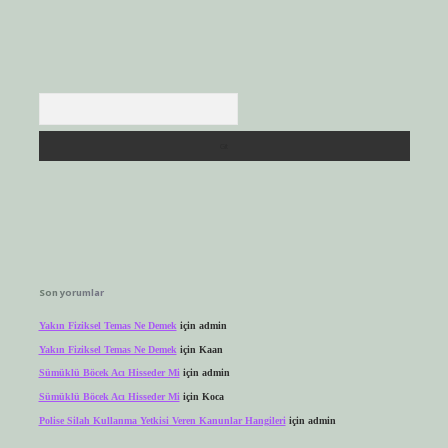
Arama
Son yorumlar
Yakın Fiziksel Temas Ne Demek
için
admin
Yakın Fiziksel Temas Ne Demek
için
Kaan
Sümüklü Böcek Acı Hisseder Mi
için
admin
Sümüklü Böcek Acı Hisseder Mi
için
Koca
Polise Silah Kullanma Yetkisi Veren Kanunlar Hangileri
için
admin