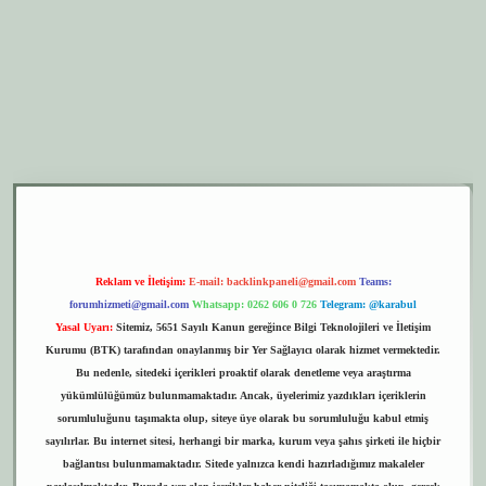
r.xyz
elexbet giriş
Reklam ve İletişim:
E-mail:
backlinkpaneli@gmail.com
Teams:
forumhizmeti@gmail.com
Whatsapp: 0262 606 0 726
Telegram: @karabul
Yasal Uyarı:
Sitemiz, 5651 Sayılı Kanun gereğince Bilgi Teknolojileri ve İletişim
Kurumu (BTK) tarafından onaylanmış bir Yer Sağlayıcı olarak hizmet vermektedir.
Bu nedenle, sitedeki içerikleri proaktif olarak denetleme veya araştırma
yükümlülüğümüz bulunmamaktadır. Ancak, üyelerimiz yazdıkları içeriklerin
sorumluluğunu taşımakta olup, siteye üye olarak bu sorumluluğu kabul etmiş
sayılırlar. Bu internet sitesi, herhangi bir marka, kurum veya şahıs şirketi ile hiçbir
bağlantısı bulunmamaktadır. Sitede yalnızca kendi hazırladığımız makaleler