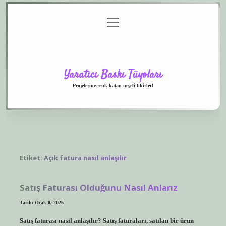
menüyü
Anasayfa
Gizlilik
Yasal
Hakkımızda
aç
Politikası
Uyarı
Yaratıcı Baskı Tüyoları
Projelerine renk katan neşeli fikirler!
Etiket:
Açık fatura nasıl anlaşılır
Satış Faturası Olduğunu Nasıl Anlarız
Tarih: Ocak 8, 2025
Satış faturası nasıl anlaşılır? Satış faturaları, satılan bir ürün