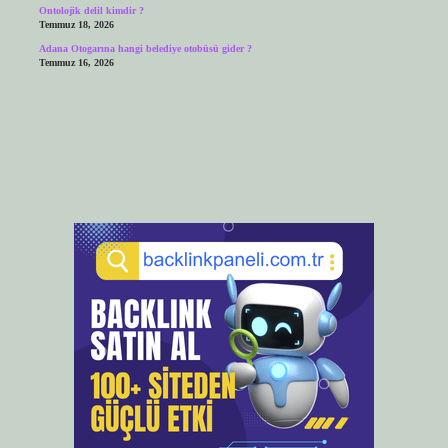
Ontolojik delil kimdir ?
Temmuz 18, 2026
Adana Otogarına hangi belediye otobüsü gider ?
Temmuz 16, 2026