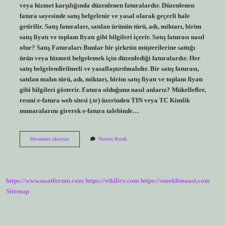
veya hizmet karşılığında düzenlenen faturalardır. Düzenlenen
fatura sayesinde satış belgelenir ve yasal olarak geçerli hale
getirilir. Satış faturaları, satılan ürünün türü, adı, miktarı, birim
satış fiyatı ve toplam fiyatı gibi bilgileri içerir. Satış faturası nasıl
olur? Satış Faturaları Bunlar bir şirketin müşterilerine sattığı
ürün veya hizmeti belgelemek için düzenlediği faturalardır. Her
satış belgelendirilmeli ve yasallaştırılmalıdır. Bir satış faturası,
satılan malın türü, adı, miktarı, birim satış fiyatı ve toplam fiyatı
gibi bilgileri gösterir. Fatura olduğunu nasıl anlarız? Mükellefler,
resmi e-fatura web sitesi (.tr) üzerinden TIN veya TC Kimlik
numaralarını girerek e-fatura talebinde…
Satış
Devamını okuyun
Yorum Bırak
Faturası
Olduğunu
Nasıl
Anlarız
https://www.naatforum.com
https://etkilicv.com
https://emeklimaasi.com
Sitemap