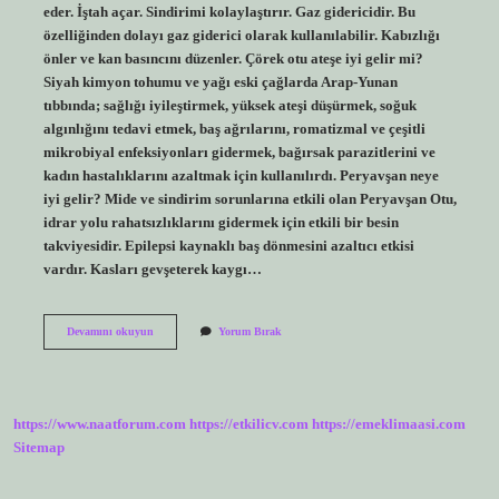
eder. İştah açar. Sindirimi kolaylaştırır. Gaz gidericidir. Bu
özelliğinden dolayı gaz giderici olarak kullanılabilir. Kabızlığı
önler ve kan basıncını düzenler. Çörek otu ateşe iyi gelir mi?
Siyah kimyon tohumu ve yağı eski çağlarda Arap-Yunan
tıbbında; sağlığı iyileştirmek, yüksek ateşi düşürmek, soğuk
algınlığını tedavi etmek, baş ağrılarını, romatizmal ve çeşitli
mikrobiyal enfeksiyonları gidermek, bağırsak parazitlerini ve
kadın hastalıklarını azaltmak için kullanılırdı. Peryavşan neye
iyi gelir? Mide ve sindirim sorunlarına etkili olan Peryavşan Otu,
idrar yolu rahatsızlıklarını gidermek için etkili bir besin
takviyesidir. Epilepsi kaynaklı baş dönmesini azaltıcı etkisi
vardır. Kasları gevşeterek kaygı…
Yavşan
Devamını okuyun
Yorum Bırak
Otu
Ateşe
Iyi
Gelir
Mi
https://www.naatforum.com
https://etkilicv.com
https://emeklimaasi.com
Sitemap