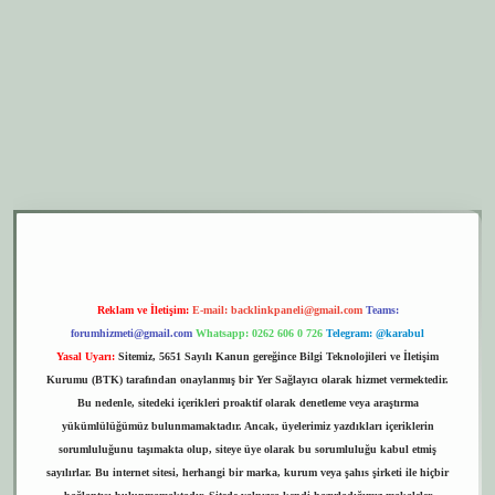
r.xyz
elexbet giriş
Reklam ve İletişim:
E-mail:
backlinkpaneli@gmail.com
Teams:
forumhizmeti@gmail.com
Whatsapp: 0262 606 0 726
Telegram: @karabul
Yasal Uyarı:
Sitemiz, 5651 Sayılı Kanun gereğince Bilgi Teknolojileri ve İletişim
Kurumu (BTK) tarafından onaylanmış bir Yer Sağlayıcı olarak hizmet vermektedir.
Bu nedenle, sitedeki içerikleri proaktif olarak denetleme veya araştırma
yükümlülüğümüz bulunmamaktadır. Ancak, üyelerimiz yazdıkları içeriklerin
sorumluluğunu taşımakta olup, siteye üye olarak bu sorumluluğu kabul etmiş
sayılırlar. Bu internet sitesi, herhangi bir marka, kurum veya şahıs şirketi ile hiçbir