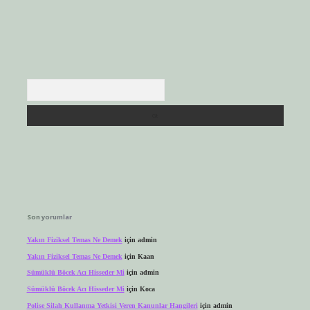
Arama
Son yorumlar
Yakın Fiziksel Temas Ne Demek
için
admin
Yakın Fiziksel Temas Ne Demek
için
Kaan
Sümüklü Böcek Acı Hisseder Mi
için
admin
Sümüklü Böcek Acı Hisseder Mi
için
Koca
Polise Silah Kullanma Yetkisi Veren Kanunlar Hangileri
için
admin