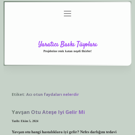
menüyü
Anasayfa
Gizlilik
Yasal
Hakkımızda
aç
Politikası
Uyarı
Yaratıcı Baskı Tüyoları
Projelerine renk katan neşeli fikirler!
Etiket:
Acı otun faydaları nelerdir
Yavşan Otu Ateşe Iyi Gelir Mi
Tarih: Ekim 5, 2024
Yavşan otu hangi hastalıklara iyi gelir? Nefes darlığını tedavi