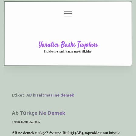
menüyü
Anasayfa
Gizlilik
Yasal
Hakkımızda
aç
Politikası
Uyarı
Yaratıcı Baskı Tüyoları
Projelerine renk katan neşeli fikirler!
Etiket:
AB kısaltması ne demek
Ab Türkçe Ne Demek
Tarih: Ocak 26, 2025
AB ne demek türkçe? Avrupa Birliği (AB), topraklarının büyük