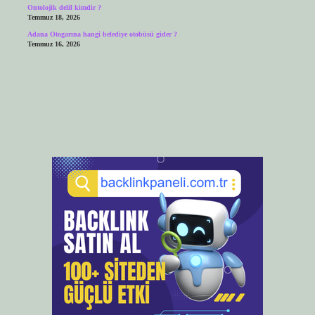
Ontolojik delil kimdir ?
Temmuz 18, 2026
Adana Otogarına hangi belediye otobüsü gider ?
Temmuz 16, 2026