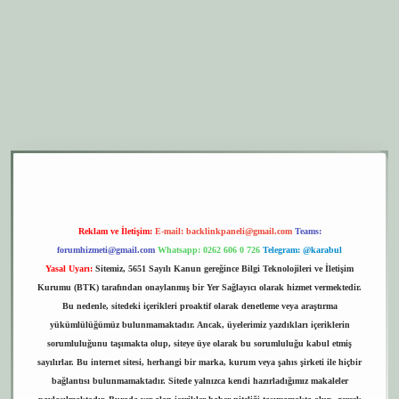
er.xyz
elexbet giriş
Reklam ve İletişim:
E-mail:
backlinkpaneli@gmail.com
Teams:
forumhizmeti@gmail.com
Whatsapp: 0262 606 0 726
Telegram: @karabul
Yasal Uyarı:
Sitemiz, 5651 Sayılı Kanun gereğince Bilgi Teknolojileri ve İletişim
Kurumu (BTK) tarafından onaylanmış bir Yer Sağlayıcı olarak hizmet vermektedir.
Bu nedenle, sitedeki içerikleri proaktif olarak denetleme veya araştırma
yükümlülüğümüz bulunmamaktadır. Ancak, üyelerimiz yazdıkları içeriklerin
sorumluluğunu taşımakta olup, siteye üye olarak bu sorumluluğu kabul etmiş
sayılırlar. Bu internet sitesi, herhangi bir marka, kurum veya şahıs şirketi ile hiçbir
bağlantısı bulunmamaktadır. Sitede yalnızca kendi hazırladığımız makaleler