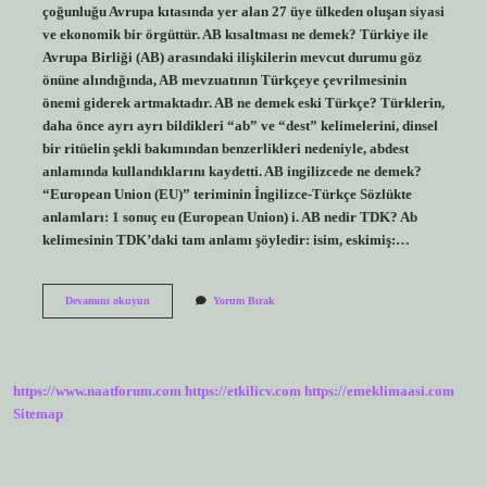
çoğunluğu Avrupa kıtasında yer alan 27 üye ülkeden oluşan siyasi
ve ekonomik bir örgüttür. AB kısaltması ne demek? Türkiye ile
Avrupa Birliği (AB) arasındaki ilişkilerin mevcut durumu göz
önüne alındığında, AB mevzuatının Türkçeye çevrilmesinin
önemi giderek artmaktadır. AB ne demek eski Türkçe? Türklerin,
daha önce ayrı ayrı bildikleri “ab” ve “dest” kelimelerini, dinsel
bir ritüelin şekli bakımından benzerlikleri nedeniyle, abdest
anlamında kullandıklarını kaydetti. AB ingilizcede ne demek?
“European Union (EU)” teriminin İngilizce-Türkçe Sözlükte
anlamları: 1 sonuç eu (European Union) i. AB nedir TDK? Ab
kelimesinin TDK’daki tam anlamı şöyledir: isim, eskimiş:…
Ab
Devamını okuyun
Yorum Bırak
Türkçe
Ne
Demek
https://www.naatforum.com
https://etkilicv.com
https://emeklimaasi.com
Sitemap