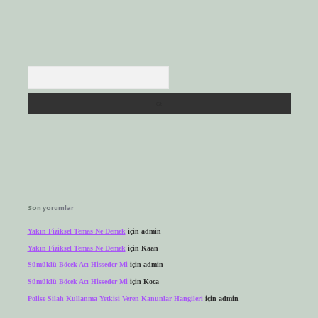
Arama
Son yorumlar
Yakın Fiziksel Temas Ne Demek
için
admin
Yakın Fiziksel Temas Ne Demek
için
Kaan
Sümüklü Böcek Acı Hisseder Mi
için
admin
Sümüklü Böcek Acı Hisseder Mi
için
Koca
Polise Silah Kullanma Yetkisi Veren Kanunlar Hangileri
için
admin