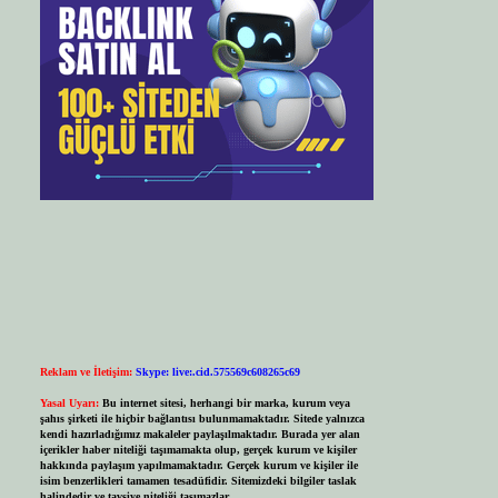
Reklam ve İletişim:
Skype: live:.cid.575569c608265c69
Yasal Uyarı:
Bu internet sitesi, herhangi bir marka, kurum veya
şahıs şirketi ile hiçbir bağlantısı bulunmamaktadır. Sitede yalnızca
kendi hazırladığımız makaleler paylaşılmaktadır. Burada yer alan
içerikler haber niteliği taşımamakta olup, gerçek kurum ve kişiler
hakkında paylaşım yapılmamaktadır. Gerçek kurum ve kişiler ile
isim benzerlikleri tamamen tesadüfidir. Sitemizdeki bilgiler taslak
halindedir ve tavsiye niteliği taşımazlar.