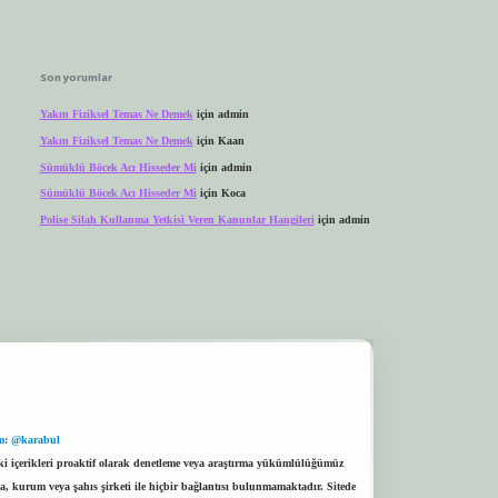
Son yorumlar
Yakın Fiziksel Temas Ne Demek
için
admin
Yakın Fiziksel Temas Ne Demek
için
Kaan
Sümüklü Böcek Acı Hisseder Mi
için
admin
Sümüklü Böcek Acı Hisseder Mi
için
Koca
Polise Silah Kullanma Yetkisi Veren Kanunlar Hangileri
için
admin
m: @karabul
eki içerikleri proaktif olarak denetleme veya araştırma yükümlülüğümüz
a, kurum veya şahıs şirketi ile hiçbir bağlantısı bulunmamaktadır. Sitede