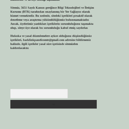
Sitemiz, 5651 Sayılı Kanun gereğince Bilgi Teknolojileri ve İletişim
Kurumu (BTK) tarafından onaylanmış bir Yer Sağlayıcı olarak
hizmet vermektedir. Bu nedenle, sitedeki içerikleri proaktif olarak
denetleme veya araştırma yükümlülüğümüz bulunmamaktadır.
Ancak, üyelerimiz yazdıkları içeriklerin sorumluluğunu taşımakta
olup, siteye üye olarak bu sorumluluğu kabul etmiş sayılırlar.
Hukuka ve yasal düzenlemelere aykırı olduğunu düşündüğünüz
içerikleri,
backlinkpanelicomtr@gmail.com
adresine bildirmeniz
halinde, ilgili içerikler yasal süre içerisinde sitemizden
kaldırılacaktır.
Arama