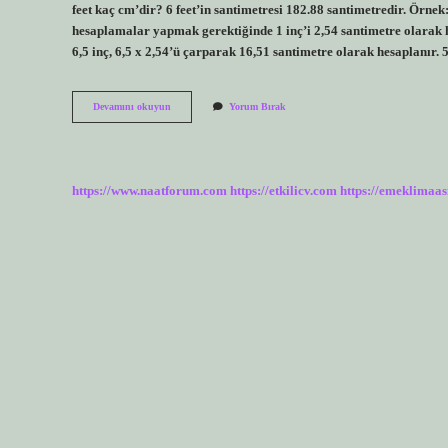
feet kaç cm’dir? 6 feet’in santimetresi 182.88 santimetredir. Örnek
hesaplamalar yapmak gerektiğinde 1 inç’i 2,54 santimetre olarak h
6,5 inç, 6,5 x 2,54’ü çarparak 16,51 santimetre olarak hesaplanır.
64
Devamını okuyun
Yorum Bırak
Boy
Kaç
Cm
https://www.naatforum.com
https://etkilicv.com
https://emeklimaas