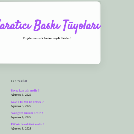
aratıcı Baskı Tüyoları
Projelerine renk katan neşeli fikirler!
Sidebar
o
ilbet.casino
ilbet giriş yapamıyorum
ilbet yeni giriş
betexper.xyz
elexbet giriş
Son Yazılar
Beyaz kan adı nedir ?
Ağustos 6, 2026
Kavs-ı kuzah ne demek ?
Ağustos 5, 2026
Avangard kuram nedir ?
Ağustos 4, 2026
192’nin karekökü nedir ?
Ağustos 3, 2026