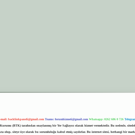
-mail:
backlinkpaneli@gmail.com
Teams:
forumhizmeti@gmail.com
Whatsapp: 0262 606 0 726
Telegra
im Kurumu (BTK) tarafından onaylanmış bir Yer Sağlayıcı olarak hizmet vermektedir. Bu nedenle, sited
 olup, siteye üye olarak bu sorumluluğu kabul etmiş sayılırlar. Bu internet sitesi, herhangi bir mark