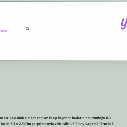
Y
ımızda
https://betci.co/
vdcasin
nun bir köşesinden diğer çapraz karşı köşesine kadar olan uzunluğu 6.3
 bu da 6.3 x 2.54’ün çarpılmasıyla elde edilir. 6’0 boy kaç cm? Örnek: 6