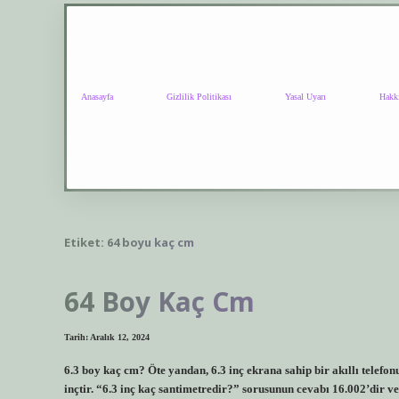
Anasayfa
Gizlilik Politikası
Yasal Uyarı
Hakk
Etiket:
64 boyu kaç cm
64 Boy Kaç Cm
Tarih: Aralık 12, 2024
6.3 boy kaç cm? Öte yandan, 6.3 inç ekrana sahip bir akıllı telefo
inçtir. “6.3 inç kaç santimetredir?” sorusunun cevabı 16.002’dir ve