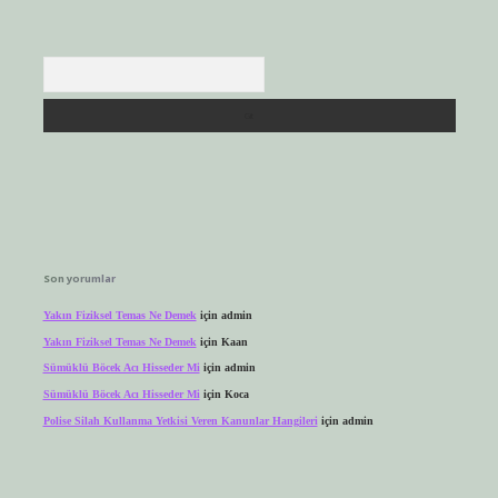
Arama
Son yorumlar
Yakın Fiziksel Temas Ne Demek
için
admin
Yakın Fiziksel Temas Ne Demek
için
Kaan
Sümüklü Böcek Acı Hisseder Mi
için
admin
Sümüklü Böcek Acı Hisseder Mi
için
Koca
Polise Silah Kullanma Yetkisi Veren Kanunlar Hangileri
için
admin