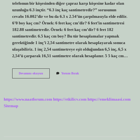
telefonun bir köşesinden diğer çapraz karşı köşesine kadar olan
uzunluğu 6.3 inçtir. “6.3 inç kaç santimetredir?” sorusunun
cevabı 16.002’dir ve bu da 6.3 x 2.54’ün çarpılmasıyla elde edilir.
6’0 boy kaç cm? Örnek: 6 feet kaç cm’dir? 6 feet’in santimetresi
182.88 santimetredir. Örnek: 6 feet kaç cm’dir? 6 feet 182
santimetredir. 6.5 kaç cm boy? Bu tür hesaplamalar yapmak
gerektiğinde 1 inç’i 2,54 santimetre olarak hesaplayarak sonuca
ulaşabiliriz. 1 inç 2,54 santimetreye eşit olduğundan 6,5 inç, 6,5 x
2,54’ü çarparak 16,51 santimetre olarak hesaplanır. 5 5 kaç cm…
64
Devamını okuyun
Yorum Bırak
Boy
Kaç
Cm
https://www.naatforum.com
https://etkilicv.com
https://emeklimaasi.com
Sitemap