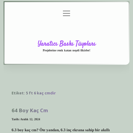
menüyü
Anasayfa
Gizlilik
Yasal
Hakkımızda
aç
Politikası
Uyarı
Yaratıcı Baskı Tüyoları
Projelerine renk katan neşeli fikirler!
Etiket:
5 ft 6 kaç cmdir
64 Boy Kaç Cm
Tarih: Aralık 12, 2024
6.3 boy kaç cm? Öte yandan, 6.3 inç ekrana sahip bir akıllı