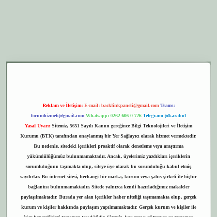
er.xyz
elexbet giriş
Reklam ve İletişim:
E-mail:
backlinkpaneli@gmail.com
Teams:
forumhizmeti@gmail.com
Whatsapp: 0262 606 0 726
Telegram: @karabul
Yasal Uyarı:
Sitemiz, 5651 Sayılı Kanun gereğince Bilgi Teknolojileri ve İletişim
Kurumu (BTK) tarafından onaylanmış bir Yer Sağlayıcı olarak hizmet vermektedir.
Bu nedenle, sitedeki içerikleri proaktif olarak denetleme veya araştırma
yükümlülüğümüz bulunmamaktadır. Ancak, üyelerimiz yazdıkları içeriklerin
sorumluluğunu taşımakta olup, siteye üye olarak bu sorumluluğu kabul etmiş
sayılırlar. Bu internet sitesi, herhangi bir marka, kurum veya şahıs şirketi ile hiçbir
bağlantısı bulunmamaktadır. Sitede yalnızca kendi hazırladığımız makaleler
paylaşılmaktadır. Burada yer alan içerikler haber niteliği taşımamakta olup, gerçek
kurum ve kişiler hakkında paylaşım yapılmamaktadır. Gerçek kurum ve kişiler ile