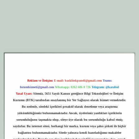
r.xyz
elexbet giriş
Reklam ve İletişim:
E-mail:
backlinkpaneli@gmail.com
Teams:
forumhizmeti@gmail.com
Whatsapp: 0262 606 0 726
Telegram: @karabul
Yasal Uyarı:
Sitemiz, 5651 Sayılı Kanun gereğince Bilgi Teknolojileri ve İletişim
Kurumu (BTK) tarafından onaylanmış bir Yer Sağlayıcı olarak hizmet vermektedir.
Bu nedenle, sitedeki içerikleri proaktif olarak denetleme veya araştırma
yükümlülüğümüz bulunmamaktadır. Ancak, üyelerimiz yazdıkları içeriklerin
sorumluluğunu taşımakta olup, siteye üye olarak bu sorumluluğu kabul etmiş
sayılırlar. Bu internet sitesi, herhangi bir marka, kurum veya şahıs şirketi ile hiçbir
bağlantısı bulunmamaktadır. Sitede yalnızca kendi hazırladığımız makaleler