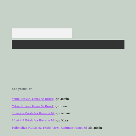
Arama
Son yorumlar
Yakın Fiziksel Temas Ne Demek
için
admin
Yakın Fiziksel Temas Ne Demek
için
Kaan
Sümüklü Böcek Acı Hisseder Mi
için
admin
Sümüklü Böcek Acı Hisseder Mi
için
Koca
Polise Silah Kullanma Yetkisi Veren Kanunlar Hangileri
için
admin