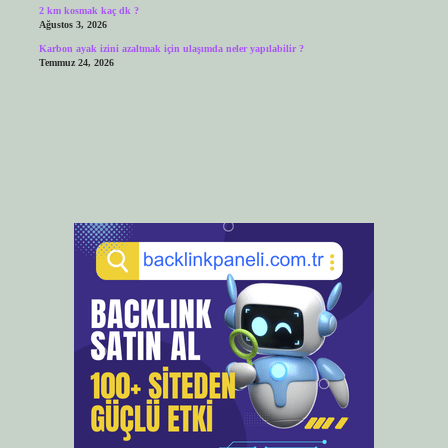
2 km kosmak kaç dk ?
Ağustos 3, 2026
Karbon ayak izini azaltmak için ulaşımda neler yapılabilir ?
Temmuz 24, 2026