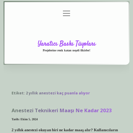
menüyü
Anasayfa
Gizlilik
Yasal
Hakkımızda
aç
Politikası
Uyarı
Yaratıcı Baskı Tüyoları
Projelerine renk katan neşeli fikirler!
Etiket:
2 yıllık anestezi kaç puanla alıyor
Anestezi Teknikeri Maaşı Ne Kadar 2023
Tarih: Ekim 5, 2024
2 yıllık anestezi okuyan biri ne kadar maaş alır? Kullanıcıların