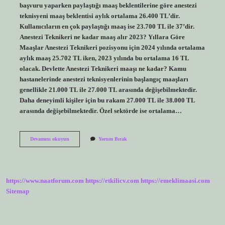
başvuru yaparken paylaştığı maaş beklentilerine göre anestezi
teknisyeni maaş beklentisi aylık ortalama 26.400 TL’dir.
Kullanıcıların en çok paylaştığı maaş ise 23.700 TL ile 37’dir.
Anestezi Teknikeri ne kadar maaş alır 2023? Yıllara Göre
Maaşlar Anestezi Teknikeri pozisyonu için 2024 yılında ortalama
aylık maaş 25.702 TL iken, 2023 yılında bu ortalama 16 TL
olacak. Devlette Anestezi Teknikeri maaşı ne kadar? Kamu
hastanelerinde anestezi teknisyenlerinin başlangıç ​​maaşları
genellikle 21.000 TL ile 27.000 TL arasında değişebilmektedir.
Daha deneyimli kişiler için bu rakam 27.000 TL ile 38.000 TL
arasında değişebilmektedir. Özel sektörde ise ortalama…
Anestezi
Devamını okuyun
Yorum Bırak
Teknikeri
Maaşı
Ne
Kadar
2023
https://www.naatforum.com
https://etkilicv.com
https://emeklimaasi.com
Sitemap